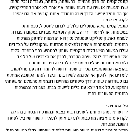
קונפליקטים הם חלק מהחיים. במשפחה, בזוגיות, בעבודה ובכל מקום
שבו נפגשים אנשים עם דעות שונות. אף אחד לא אוהב קונפליקטים,
אך הם תמיד יופיעו. הדרך שבה נתמודד איתם קובעת אם הם יהפכו
לקרע או לגשר.
קונפליקטים שלא מטופלים עלולים לגרום לתסכול, כעס ונתק
במשפחה, או למרמור, ירידה בתפוקה ועזיבת עובדים במקום העבודה.
לעומת זאת, קונפליקט שמנוהל נכון הוא הזדמנות לחיזוק מערכות
היחסים, להתפתחות אישית ולמציאת פתרונות שמקובלים על הצדדים.
עולם הגישור מציע כלים פרקטיים שניתן להטמיע בחיי היומיום. כלים
אלו מאפשרים לנהל שיחה מקרבת, להבין את הצרכים של כל צד
ולמצוא פתרונות יעילים שמובילים לסביבה חיובית ותומכת.
בהרצאה המשתתפים מכירים שפה חדשה להתמודדות עם מחלוקות,
לומדים איך להפוך אי הסכמה לשיח בונה וכיצד לפתח הקשבה אמיתית
גם כשהדעות שונות. דרך סיפורים מהחיים ודוגמאות מהעולם המשפחתי
והמקצועי, כל אחד יוצא עם כלים ליישום בבית, בעבודה ובמערכות
היחסים החשובות בחייו.
על המרצה :
ירון שיינין, מהנדס ומנהל שנים רבות בצבא ובמערכת הבטחון, בהן למד
לקרוא סיטואציות מורכבות ולתרגם אותן לתהליך גישורי שיוביל לפתרון
והשגת המטרות.
מרצה ומעביר סדנאות גישור מעשיות ללימוד ושימוש בכלי הגישור מגיל