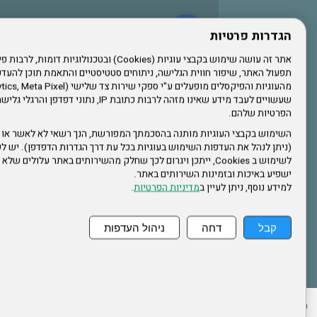
עשו לנו לייק בפייסבוק
הגדרות פרטיות
תפעול האתר, שיפור חווית הגלישה, ניתוחים סטטיסטיים והתאמת תוכן לה
הרשמו לערוץ היוטיוב שלנו
שעשויים לעבד מידע שאינו מזהה לרבות כתובת IP, נתונ
הפרטיות שלהם.
הרשמה לחבר
השימוש בקבצי העוגיות מותנה בהסכמתך המפורשת, הנך רשאי לא לאשר או 
(ניתן לנהל את העדפות השימוש בעוגיות בכל עת דרך הגדרות הדפדפן). יש לש
אתר צה"ל
לשימוש ב Cookies, ייתכן ויגרום לכך שחלק מהשירותים באתר עלולים ש
ישפיע באיכות ובזמינות השירותים באתר.
למידע נוסף, ניתן לעיין ב
מדיניות הפרטיות
.
תקנון האתר
קבל
דחה
ניהול העדפות
ההזמנות שלי
הצהרת נגישות
לעדכון פרטים אישיים
עמוד הבית
מפת את