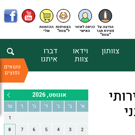
הודעה על
כניסה לאזור
הצטרפות
ההזמנות
פטירת חבר
האישי
ל"צוות"
שלי
''צוות''
צוותון
וידאו
דברו
צוות
איתנו
נושאים
נפוצים
רותי
י