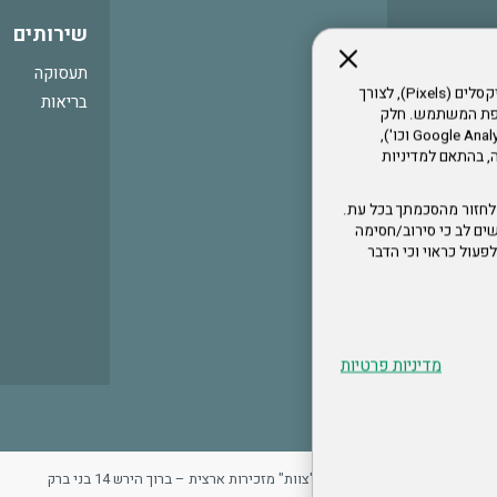
שירותים
תעסוקה
אתר זה עושה שימוש בקבצי עוגיות (Cookies) ובטכנולוגיות דומות, לרבות פיקסלים (Pixels), לצורך
בריאות
עדפת המשתמש. חלק
מהעוגיות והפיקסלים מופעלים ע"י ספקי שירות צד שלישי (Google Analytics, Meta Pixel וכו'),
י דפדפן והרגלי גלישה, בהתאם למדיניות
לחזור מהסכמתך בכל עת.
ים לב כי סירוב/חסימה
לא לפעול כראוי וכי הדבר
מדיניות פרטיות
ר
מדיניות פרטיות
ארגון "צוות" מזכירות ארצית – ברוך הירש 14 בני ברק