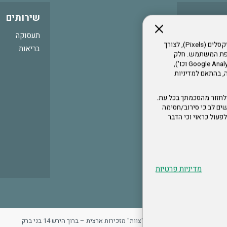
שירותים
תעסוקה
אתר זה עושה שימוש בקבצי עוגיות (Cookies) ובטכנולוגיות דומות, לרבות פיקסלים (Pixels), לצורך
בריאות
עדפת המשתמש. חלק
מהעוגיות והפיקסלים מופעלים ע"י ספקי שירות צד שלישי (Google Analytics, Meta Pixel וכו'),
י דפדפן והרגלי גלישה, בהתאם למדיניות
לחזור מהסכמתך בכל עת.
ים לב כי סירוב/חסימה
לא לפעול כראוי וכי הדבר
מדיניות פרטיות
ר
מדיניות פרטיות
ארגון "צוות" מזכירות ארצית – ברוך הירש 14 בני ברק