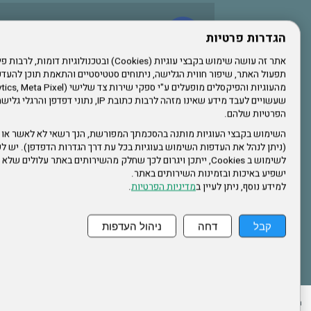
עשו לנו לייק בפייסבוק
הגדרות פרטיות
תפעול האתר, שיפור חווית הגלישה, ניתוחים סטטיסטיים והתאמת תוכן לה
הרשמו לערוץ היוטיוב שלנו
שעשויים לעבד מידע שאינו מזהה לרבות כתובת IP, נתונ
הפרטיות שלהם.
הרשמה לחבר
השימוש בקבצי העוגיות מותנה בהסכמתך המפורשת, הנך רשאי לא לאשר או 
(ניתן לנהל את העדפות השימוש בעוגיות בכל עת דרך הגדרות הדפדפן). יש לש
אתר צה"ל
לשימוש ב Cookies, ייתכן ויגרום לכך שחלק מהשירותים באתר עלולים ש
ישפיע באיכות ובזמינות השירותים באתר.
למידע נוסף, ניתן לעיין ב
מדיניות הפרטיות
.
תקנון האתר
קבל
דחה
ניהול העדפות
ההזמנות שלי
הצהרת נגישות
לעדכון פרטים אישיים
עמוד הבית
מפת את