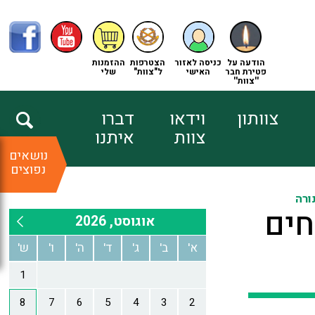
הודעה על
כניסה לאזור
הצטרפות
ההזמנות
פטירת חבר
האישי
ל"צוות"
שלי
''צוות''
צוותון
וידאו
דברו
צוות
איתנו
נושאים
נפוצים
ורה
חים