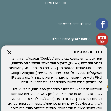
סניף הבדואים
עשו לנו לייק בפייסבוק
הרשמו לערוץ היוטיוב שלנו
הגדרות פרטיות
הרשמה לחבר
אתר זה עושה שימוש בקבצי עוגיות (Cookies) ובטכנולוגיות דומות,
לרבות פיקסלים (Pixels), לצורך תפעול האתר, שיפור חווית הגלישה,
ניתוחים סטטיסטיים והתאמת תוכן להעדפת המשתמש. חלק מהעוגיות
אתר צה"ל
והפיקסלים מופעלים ע"י ספקי שירות צד שלישי (Google Analytics,
Meta Pixel וכו'), שעשויים לעבד מידע שאינו מזהה לרבות כתובת IP,
נתוני דפדפן והרגלי גלישה, בהתאם למדיניות הפרטיות שלהם.
תקנון האתר
השימוש בקבצי העוגיות מותנה בהסכמתך המפורשת, הנך רשאי לא
לאשר או לחזור מהסכמתך בכל עת. (ניתן לנהל את העדפות השימוש
בעוגיות בכל עת דרך הגדרות הדפדפן). יש לשים לב כי סירוב/חסימה
לשימוש ב Cookies, ייתכן ויגרום לכך שחלק מהשירותים באתר עלולים
שירותים
שלא לפעול כראוי וכי הדבר ישפיע באיכות ובזמינות השירותים באתר.