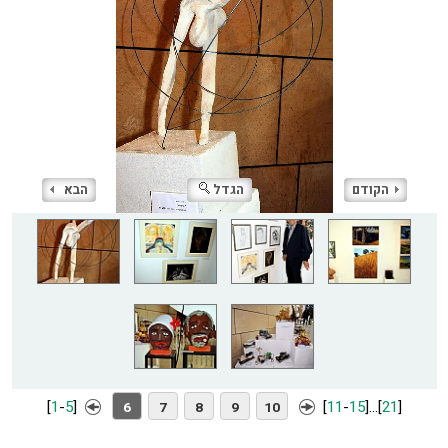
הקודם
הגדל
הבא
[
1
-
5
]
[
11
-
15
]
...
[
21
]
6
7
8
9
10