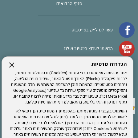
סניף הבדואים
עשו לנו לייק בפייסבוק
הרשמו לערוץ היוטיוב שלנו
הגדרות פרטיות
הרשמה לחבר
אתר זה עושה שימוש בקבצי עוגיות (Cookies) ובטכנולוגיות דומות,
לרבות פיקסלים (Pixels), לצורך תפעול האתר, שיפור חווית הגלישה,
ניתוחים סטטיסטיים והתאמת תוכן להעדפת המשתמש. חלק מהעוגיות
אתר צה"ל
והפיקסלים מופעלים ע"י ספקי שירות צד שלישי (Google Analytics,
Meta Pixel וכו'), שעשויים לעבד מידע שאינו מזהה לרבות כתובת IP,
נתוני דפדפן והרגלי גלישה, בהתאם למדיניות הפרטיות שלהם.
תקנון האתר
השימוש בקבצי העוגיות מותנה בהסכמתך המפורשת, הנך רשאי לא
לאשר או לחזור מהסכמתך בכל עת. (ניתן לנהל את העדפות השימוש
בעוגיות בכל עת דרך הגדרות הדפדפן). יש לשים לב כי סירוב/חסימה
לשימוש ב Cookies, ייתכן ויגרום לכך שחלק מהשירותים באתר עלולים
שירותים
שלא לפעול כראוי וכי הדבר ישפיע באיכות ובזמינות השירותים באתר.