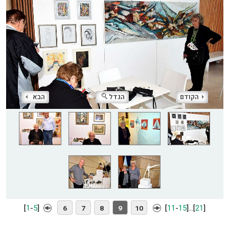
הקודם
הגדל
הבא
[
1
-
5
]
[
11
-
15
]
...
[
21
]
6
7
8
9
10