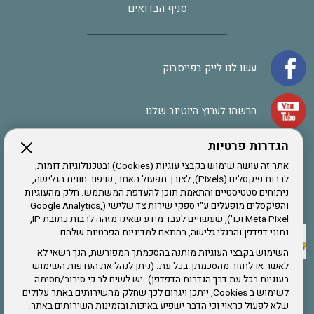
סניף הבדואים
עשו לנו לייק בפייסבוק
הרשמו לערוץ היוטיוב שלנו
הגדרות פרטיות
הרשמה לחבר
אתר זה עושה שימוש בקבצי עוגיות (Cookies) ובטכנולוגיות דומות,
לרבות פיקסלים (Pixels), לצורך תפעול האתר, שיפור חווית הגלישה,
ניתוחים סטטיסטיים והתאמת תוכן להעדפת המשתמש. חלק מהעוגיות
אתר צה"ל
והפיקסלים מופעלים ע"י ספקי שירות צד שלישי (Google Analytics,
Meta Pixel וכו'), שעשויים לעבד מידע שאינו מזהה לרבות כתובת IP,
נתוני דפדפן והרגלי גלישה, בהתאם למדיניות הפרטיות שלהם.
תקנון האתר
השימוש בקבצי העוגיות מותנה בהסכמתך המפורשת, הנך רשאי לא
לאשר או לחזור מהסכמתך בכל עת. (ניתן לנהל את העדפות השימוש
בעוגיות בכל עת דרך הגדרות הדפדפן). יש לשים לב כי סירוב/חסימה
לשימוש ב Cookies, ייתכן ויגרום לכך שחלק מהשירותים באתר עלולים
שירותים
שלא לפעול כראוי וכי הדבר ישפיע באיכות ובזמינות השירותים באתר.