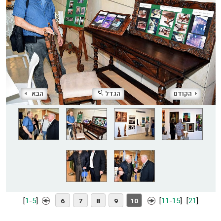
הקודם
הגדל
הבא
[
1
-
5
]
[
11
-
15
]
...
[
21
]
6
7
8
9
10