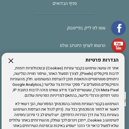
סניף הבדואים
עשו לנו לייק בפייסבוק
הרשמו לערוץ היוטיוב שלנו
הגדרות פרטיות
הרשמה לחבר
אתר זה עושה שימוש בקבצי עוגיות (Cookies) ובטכנולוגיות דומות,
לרבות פיקסלים (Pixels), לצורך תפעול האתר, שיפור חווית הגלישה,
ניתוחים סטטיסטיים והתאמת תוכן להעדפת המשתמש. חלק מהעוגיות
אתר צה"ל
והפיקסלים מופעלים ע"י ספקי שירות צד שלישי (Google Analytics,
Meta Pixel וכו'), שעשויים לעבד מידע שאינו מזהה לרבות כתובת IP,
נתוני דפדפן והרגלי גלישה, בהתאם למדיניות הפרטיות שלהם.
תקנון האתר
השימוש בקבצי העוגיות מותנה בהסכמתך המפורשת, הנך רשאי לא
לאשר או לחזור מהסכמתך בכל עת. (ניתן לנהל את העדפות השימוש
בעוגיות בכל עת דרך הגדרות הדפדפן). יש לשים לב כי סירוב/חסימה
לשימוש ב Cookies, ייתכן ויגרום לכך שחלק מהשירותים באתר עלולים
שירותים
שלא לפעול כראוי וכי הדבר ישפיע באיכות ובזמינות השירותים באתר.