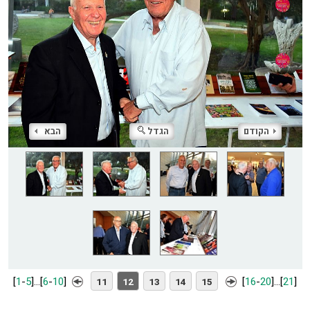
הקודם
הגדל
הבא
[
1
-
5
]
...
[
6
-
10
]
[
16
-
20
]
...
[
21
]
11
12
13
14
15