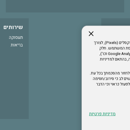
שירותים
תעסוקה
אתר זה עושה שימוש בקבצי עוגיות (Cookies) ובטכנולוגיות דומות, לרבות פיקסלים (Pixels), לצורך
בריאות
עדפת המשתמש. חלק
מהעוגיות והפיקסלים מופעלים ע"י ספקי שירות צד שלישי (Google Analytics, Meta Pixel וכו'),
י דפדפן והרגלי גלישה, בהתאם למדיניות
לחזור מהסכמתך בכל עת.
ים לב כי סירוב/חסימה
לא לפעול כראוי וכי הדבר
מדיניות פרטיות