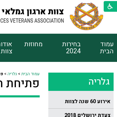
עמוד
בחירות
מחוזות
אודו
הבית
2024
צוות
עמוד הבית
>
גלריה
>
פת
גלריה
פתיחת תער
אירוע 60 שנה לצוות
צעדת ירושלים 2018