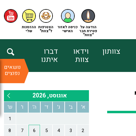
הודעה על
כניסה לאזור
הצטרפות
ההזמנות
פטירת חבר
האישי
ל"צוות"
שלי
''צוות''
צוותון
וידאו
דברו
צוות
איתנו
נושאים
נפוצים