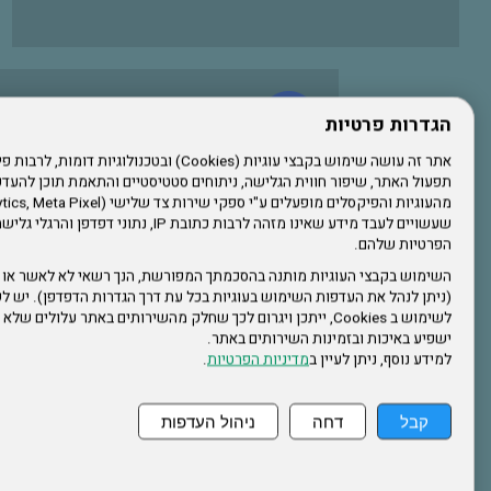
עשו לנו לייק בפייסבוק
הגדרות פרטיות
תפעול האתר, שיפור חווית הגלישה, ניתוחים סטטיסטיים והתאמת תוכן לה
הרשמו לערוץ היוטיוב שלנו
שעשויים לעבד מידע שאינו מזהה לרבות כתובת IP, נתונ
הפרטיות שלהם.
הרשמה לחבר
השימוש בקבצי העוגיות מותנה בהסכמתך המפורשת, הנך רשאי לא לאשר או 
(ניתן לנהל את העדפות השימוש בעוגיות בכל עת דרך הגדרות הדפדפן). יש לש
אתר צה"ל
לשימוש ב Cookies, ייתכן ויגרום לכך שחלק מהשירותים באתר עלולים ש
ישפיע באיכות ובזמינות השירותים באתר.
למידע נוסף, ניתן לעיין ב
מדיניות הפרטיות
.
תקנון האתר
קבל
דחה
ניהול העדפות