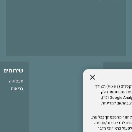
שירותים
תעסוקה
אתר זה עושה שימוש בקבצי עוגיות (Cookies) ובטכנולוגיות דומות, לרבות פיקסלים (Pixels), לצורך
בריאות
עדפת המשתמש. חלק
מהעוגיות והפיקסלים מופעלים ע"י ספקי שירות צד שלישי (Google Analytics, Meta Pixel וכו'),
י דפדפן והרגלי גלישה, בהתאם למדיניות
לחזור מהסכמתך בכל עת.
ים לב כי סירוב/חסימה
לא לפעול כראוי וכי הדבר