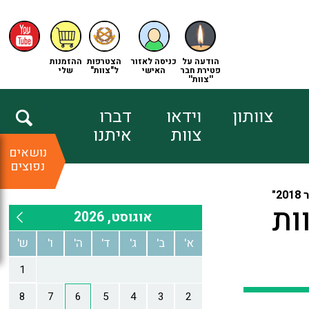
הודעה על
כניסה לאזור
הצטרפות
ההזמנות
פטירת חבר
האישי
ל"צוות"
שלי
''צוות''
צוותון
וידאו
דברו
צוות
איתנו
נושאים
נפוצים
"
ות