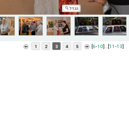
הגדל
[
6
-
10
]
...
[
11
-
13
]
1
2
3
4
5