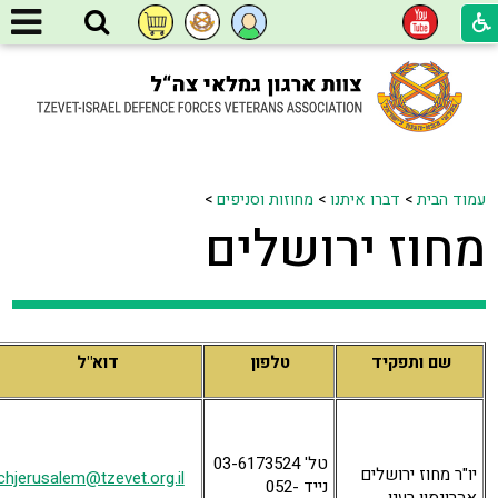
עמוד הבית
>
דברו איתנו
>
מחוזות וסניפים
>
מחוז ירושלים
שם ותפקיד
טלפון
דוא"ל
טל' 03-6173524
יו"ר מחוז ירושלים
chjerusalem@tzevet.org.il
נייד 052-