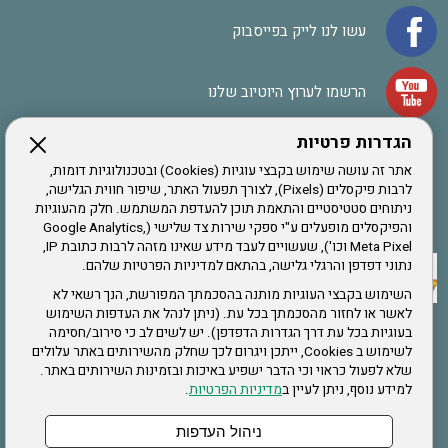
עשו לנו לייק בפייסבוק
הרשמו לערוץ היוטיוב שלנו
הגדרות פרטיות
הרשמה לחבר
אתר זה עושה שימוש בקבצי עוגיות (Cookies) ובטכנולוגיות דומות,
לרבות פיקסלים (Pixels), לצורך תפעול האתר, שיפור חווית הגלישה,
ניתוחים סטטיסטיים והתאמת תוכן להעדפת המשתמש. חלק מהעוגיות
אתר צה"ל
והפיקסלים מופעלים ע"י ספקי שירות צד שלישי (Google Analytics,
Meta Pixel וכו'), שעשויים לעבד מידע שאינו מזהה לרבות כתובת IP,
נתוני דפדפן והרגלי גלישה, בהתאם למדיניות הפרטיות שלהם.
תקנון האתר
השימוש בקבצי העוגיות מותנה בהסכמתך המפורשת, הנך רשאי לא
לאשר או לחזור מהסכמתך בכל עת. (ניתן לנהל את העדפות השימוש
בעוגיות בכל עת דרך הגדרות הדפדפן). יש לשים לב כי סירוב/חסימה
לשימוש ב Cookies, ייתכן ויגרום לכך שחלק מהשירותים באתר עלולים
שירותים
שלא לפעול כראוי וכי הדבר ישפיע באיכות ובזמינות השירותים באתר.
למידע נוסף, ניתן לעיין ב
מדיניות הפרטיות
.
תעסוקה
בריאות
ניהול העדפות