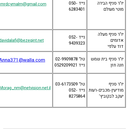
יו"ר סניף הבירה
נייד 050-
mrdcymalm@gmail.com
מוטי מעולם
6283401
יו"ר סניף מעלה
נייד 052-
אדומים
davidalafi@bezeqint.net
9439323
דוד עלפי
יו"ר סניף בית שמש
טל' 02-9909878
Anna371@walla.com
חנה חזן
נייד
0529209921
יו"ר סניף
טל' 03-6173509
Morag_nm@netvision.net.il
מודיעין-מכבים-רעות
נייד 052-
יעקב לבקוביץ'
8275864