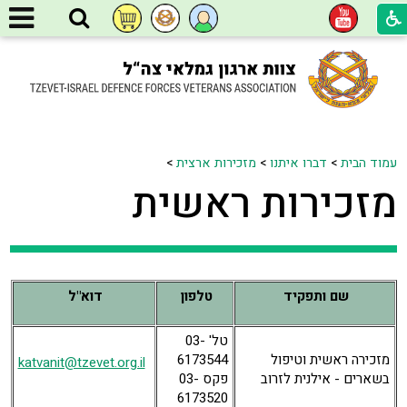
עמוד הבית
>
דברו איתנו
>
מזכירות ארצית
>
מזכירות ראשית
שם ותפקיד
טלפון
דוא"ל
טל' 03-
מזכירה ראשית וטיפול
6173544
katvanit@tzevet.org.il
בשארים - אילנית לזרוב
פקס 03-
6173520