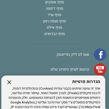
סניף אופקים
סניף דימונה
סניף ערד
סניף מצפה רמון
סניף אילת
סניף הבדואים
עשו לנו לייק בפייסבוק
הרשמו לערוץ היוטיוב שלנו
הגדרות פרטיות
הרשמה לחבר
אתר זה עושה שימוש בקבצי עוגיות (Cookies) ובטכנולוגיות דומות,
לרבות פיקסלים (Pixels), לצורך תפעול האתר, שיפור חווית הגלישה,
ניתוחים סטטיסטיים והתאמת תוכן להעדפת המשתמש. חלק מהעוגיות
אתר צה"ל
והפיקסלים מופעלים ע"י ספקי שירות צד שלישי (Google Analytics,
Meta Pixel וכו'), שעשויים לעבד מידע שאינו מזהה לרבות כתובת IP,