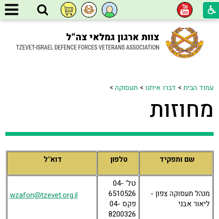
עמוד הבית
>
דברו איתנו
>
תעסוקה
>
מחוזות
שם ותפקיד
טלפון
דוא"ל
טל' 04-
מנהל תעסוקה צפון -
6510526
wzafon@tzevet.org.il
ליאור אבני
פקס 04-
8200326