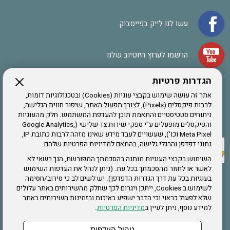
עשו לנו לייק בפייסבוק
הרשמו לערוץ היוטיוב שלנו
הגדרות פרטיות
הרשמה לחבר
אתר זה עושה שימוש בקבצי עוגיות (Cookies) ובטכנולוגיות דומות,
לרבות פיקסלים (Pixels), לצורך תפעול האתר, שיפור חווית הגלישה,
ניתוחים סטטיסטיים והתאמת תוכן להעדפת המשתמש. חלק מהעוגיות
אתר צה"ל
והפיקסלים מופעלים ע"י ספקי שירות צד שלישי (Google Analytics,
Meta Pixel וכו'), שעשויים לעבד מידע שאינו מזהה לרבות כתובת IP,
נתוני דפדפן והרגלי גלישה, בהתאם למדיניות הפרטיות שלהם.
תקנון האתר
השימוש בקבצי העוגיות מותנה בהסכמתך המפורשת, הנך רשאי לא
לאשר או לחזור מהסכמתך בכל עת. (ניתן לנהל את העדפות השימוש
בעוגיות בכל עת דרך הגדרות הדפדפן). יש לשים לב כי סירוב/חסימה
לשימוש ב Cookies, ייתכן ויגרום לכך שחלק מהשירותים באתר עלולים
שירותים
שלא לפעול כראוי וכי הדבר ישפיע באיכות ובזמינות השירותים באתר.
למידע נוסף, ניתן לעיין ב
מדיניות הפרטיות
.
תעסוקה
בריאות
ניהול העדפות