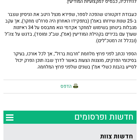
להיררכיה, כבסיס למקצועיות המודיעין.
כעבודת דוקטורט שהפכה לספר, שפירא מנצל היטב את הניסיון שצבר
ב-25 שנות שירותו באמ"ן (בתפקידו האחרון היה סרח"ט מחקר), אך עקב
מגבלות ביטחון בשימוש למחקר אקדמי הוא מתבסס על 34 ראיונות
שערך עם בכירים בקהילת המודיעין (אמ"ן, שב"כ ומוסד), בדגש על צה"ל
(ובכלל זה רמטכ"לים).
הספר נכתב לפני פרוץ מלחמת "חרבות ברזל", אך לכל אורכו, בעיקר
בסיכומי הפרקים, מוצגות הצעות באשר לדרך שבה תוכן הפרק יכול
לסייע בהבנת כשלי אמ"ן בשנים שלפני פרוץ המלחמה.
הדפס
חדשות ופרסומים
חדשות צוות