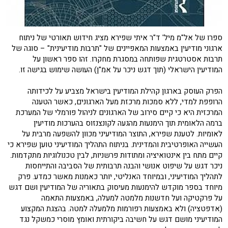
ספרו של אל"מ מיל' ד"ר איתי שפירא מציג חידוש תאורטי של ניתוח
ארגוני מודיעין באמצעות המאפיינים של "תרבות מודיעינית" – סוגה של
תרבות אסטרטגית שפותחה במסגרת מחקרו. זהו ספר ראשון על
המודיעין הישראלי (תוך דגש ניכר על אמ"ן) העושה שימוש בגישה זו.
הפרק העוסק בארגון קהילת המודיעין בישראל מצביע על לכידותה
הרופפת למדי, ללא סמכות מרכזת מעל הארגונים, כאשר הטענה
המרכזית היא כי קיים סירוב של הארגונים לניהול פורמלי של המערכת
ברמה הלאומית תוך הימנעות מהגעה לקונצנזוס בהערכות מודיעין
לאומיות. לטענת שפירא, התוצר המודיעיני מכוון להשפעה מרבית על
העשייה האופרטיבית והמדינית. בניתוח התהליך המודיעיני טוען שפירא כי
קיים מתח בין אינטואיציה ומתודות פרשניות, לבין טכנולוגיות מתקדמות.
ניכר דגש על שיפוט אנושי והבנה תרבותית של הסביבה והתייחסות
לתהליך המודיעיני, ובמיוחד האנליטי, יותר כאמנות מאשר כמדע. פרק
מיוחד בספר מוקדש להימנעות מעיסוק בתאוריה של המודיעין ושם דגש
על פרקטיקה ועל חדשנות מלמטה למעלה, באמצעות התאמה
(אדפטציה) ולא באמצעות רפורמות מלמעלה למטה. בהצגת המקצוע
המודיעיני מושם דגש על חשיבה ביקורתית ואומץ מוסרי כמשקל נגד