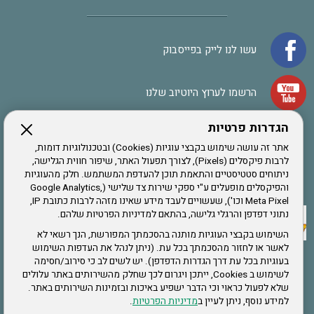
עשו לנו לייק בפייסבוק
הרשמו לערוץ היוטיוב שלנו
הגדרות פרטיות
הרשמה לחבר
אתר זה עושה שימוש בקבצי עוגיות (Cookies) ובטכנולוגיות דומות,
לרבות פיקסלים (Pixels), לצורך תפעול האתר, שיפור חווית הגלישה,
ניתוחים סטטיסטיים והתאמת תוכן להעדפת המשתמש. חלק מהעוגיות
אתר צה"ל
והפיקסלים מופעלים ע"י ספקי שירות צד שלישי (Google Analytics,
Meta Pixel וכו'), שעשויים לעבד מידע שאינו מזהה לרבות כתובת IP,
נתוני דפדפן והרגלי גלישה, בהתאם למדיניות הפרטיות שלהם.
תקנון האתר
השימוש בקבצי העוגיות מותנה בהסכמתך המפורשת, הנך רשאי לא
לאשר או לחזור מהסכמתך בכל עת. (ניתן לנהל את העדפות השימוש
בעוגיות בכל עת דרך הגדרות הדפדפן). יש לשים לב כי סירוב/חסימה
לשימוש ב Cookies, ייתכן ויגרום לכך שחלק מהשירותים באתר עלולים
שירותים
שלא לפעול כראוי וכי הדבר ישפיע באיכות ובזמינות השירותים באתר.
למידע נוסף, ניתן לעיין ב
מדיניות הפרטיות
.
תעסוקה