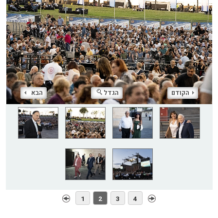
הקודם
הגדל
הבא
1
2
3
4