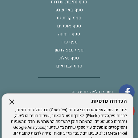
סניף נתיבות-שדרות
סניף באר שבע
סניף קרית גת
סניף אופקים
סניף דימונה
סניף ערד
סניף מצפה רמון
סניף אילת
סניף הבדואים
עשו לנו לייק בפייסבוק
הגדרות פרטיות
אתר זה עושה שימוש בקבצי עוגיות (Cookies) ובטכנולוגיות דומות,
הרשמו לערוץ היוטיוב שלנו
לרבות פיקסלים (Pixels), לצורך תפעול האתר, שיפור חווית הגלישה,
ניתוחים סטטיסטיים והתאמת תוכן להעדפת המשתמש. חלק מהעוגיות
והפיקסלים מופעלים ע"י ספקי שירות צד שלישי (Google Analytics,
הרשמה לחבר
Meta Pixel וכו'), שעשויים לעבד מידע שאינו מזהה לרבות כתובת IP,