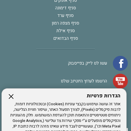
סניף אופקים
סניף דימונה
סניף ערד
סניף מצפה רמון
סניף אילת
סניף הבדואים
עשו לנו לייק בפייסבוק
הרשמו לערוץ היוטיוב שלנו
הגדרות פרטיות
הרשמה לחבר
אתר זה עושה שימוש בקבצי עוגיות (Cookies) ובטכנולוגיות דומות,
לרבות פיקסלים (Pixels), לצורך תפעול האתר, שיפור חווית הגלישה,
ניתוחים סטטיסטיים והתאמת תוכן להעדפת המשתמש. חלק מהעוגיות
אתר צה"ל
והפיקסלים מופעלים ע"י ספקי שירות צד שלישי (Google Analytics,
Meta Pixel וכו'), שעשויים לעבד מידע שאינו מזהה לרבות כתובת IP,