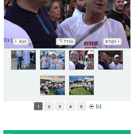
הקודם
הגדל
הבא
[
6
]
1
2
3
4
5