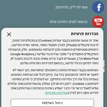
עשו לנו לייק בפייסבוק
הרשמו לערוץ היוטיוב שלנו
הגדרות פרטיות
הרשמה לחבר
אתר זה עושה שימוש בקבצי עוגיות (Cookies) ובטכנולוגיות דומות,
לרבות פיקסלים (Pixels), לצורך תפעול האתר, שיפור חווית הגלישה,
ניתוחים סטטיסטיים והתאמת תוכן להעדפת המשתמש. חלק מהעוגיות
אתר צה"ל
והפיקסלים מופעלים ע"י ספקי שירות צד שלישי (Google Analytics,
Meta Pixel וכו'), שעשויים לעבד מידע שאינו מזהה לרבות כתובת IP,
נתוני דפדפן והרגלי גלישה, בהתאם למדיניות הפרטיות שלהם.
תקנון האתר
השימוש בקבצי העוגיות מותנה בהסכמתך המפורשת, הנך רשאי לא
לאשר או לחזור מהסכמתך בכל עת. (ניתן לנהל את העדפות השימוש
בעוגיות בכל עת דרך הגדרות הדפדפן). יש לשים לב כי סירוב/חסימה
לשימוש ב Cookies, ייתכן ויגרום לכך שחלק מהשירותים באתר עלולים
שירותים
שלא לפעול כראוי וכי הדבר ישפיע באיכות ובזמינות השירותים באתר.
למידע נוסף, ניתן לעיין ב
מדיניות הפרטיות
.
תעסוקה
בריאות
ניהול העדפות