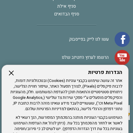
סניף אילת
סניף הבדואים
עשו לנו לייק בפייסבוק
הרשמו לערוץ היוטיוב שלנו
הגדרות פרטיות
הרשמה לחבר
אתר זה עושה שימוש בקבצי עוגיות (Cookies) ובטכנולוגיות דומות,
לרבות פיקסלים (Pixels), לצורך תפעול האתר, שיפור חווית הגלישה,
ניתוחים סטטיסטיים והתאמת תוכן להעדפת המשתמש. חלק מהעוגיות
אתר צה"ל
והפיקסלים מופעלים ע"י ספקי שירות צד שלישי (Google Analytics,
Meta Pixel וכו'), שעשויים לעבד מידע שאינו מזהה לרבות כתובת IP,
נתוני דפדפן והרגלי גלישה, בהתאם למדיניות הפרטיות שלהם.
תקנון האתר
השימוש בקבצי העוגיות מותנה בהסכמתך המפורשת, הנך רשאי לא
לאשר או לחזור מהסכמתך בכל עת. (ניתן לנהל את העדפות השימוש
בעוגיות בכל עת דרך הגדרות הדפדפן). יש לשים לב כי סירוב/חסימה