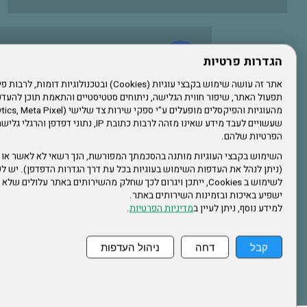
עשו לנו לייק בפייסבוק
הגדרות פרטיות
תפעול האתר, שיפור חווית הגלישה, ניתוחים סטטיסטיים והתאמת תוכן לה
הרשמו לערוץ היוטיוב שלנו
שעשויים לעבד מידע שאינו מזהה לרבות כתובת IP, נתונ
הפרטיות שלהם.
הרשמה לחבר
השימוש בקבצי העוגיות מותנה בהסכמתך המפורשת, הנך רשאי לא לאשר או 
(ניתן לנהל את העדפות השימוש בעוגיות בכל עת דרך הגדרות הדפדפן). יש לש
אתר צה"ל
לשימוש ב Cookies, ייתכן ויגרום לכך שחלק מהשירותים באתר עלולים ש
ישפיע באיכות ובזמינות השירותים באתר.
למידע נוסף, ניתן לעיין ב
מדיניות הפרטיות
.
תקנון האתר
קבל
דחה
ניהול העדפות