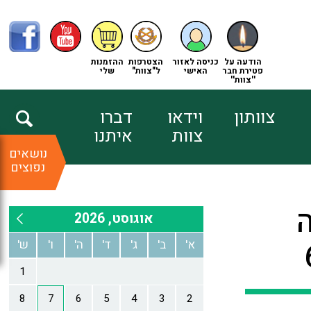
הודעה על
כניסה לאזור
הצטרפות
ההזמנות
פטירת חבר
האישי
ל"צוות"
שלי
''צוות''
צוותון
וידאו
דברו
צוות
איתנו
נושאים
נפוצים
ה