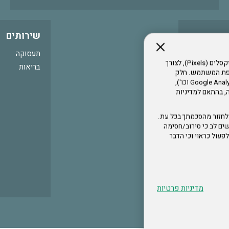
שירותים
תעסוקה
אתר זה עושה שימוש בקבצי עוגיות (Cookies) ובטכנולוגיות דומות, לרבות פיקסלים (Pixels), לצורך
בריאות
עדפת המשתמש. חלק
מהעוגיות והפיקסלים מופעלים ע"י ספקי שירות צד שלישי (Google Analytics, Meta Pixel וכו'),
י דפדפן והרגלי גלישה, בהתאם למדיניות
לחזור מהסכמתך בכל עת.
ים לב כי סירוב/חסימה
לא לפעול כראוי וכי הדבר
מדיניות פרטיות