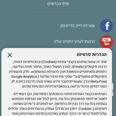
סניף הבדואים
עשו לנו לייק בפייסבוק
הרשמו לערוץ היוטיוב שלנו
הגדרות פרטיות
הרשמה לחבר
אתר זה עושה שימוש בקבצי עוגיות (Cookies) ובטכנולוגיות דומות,
לרבות פיקסלים (Pixels), לצורך תפעול האתר, שיפור חווית הגלישה,
ניתוחים סטטיסטיים והתאמת תוכן להעדפת המשתמש. חלק מהעוגיות
אתר צה"ל
והפיקסלים מופעלים ע"י ספקי שירות צד שלישי (Google Analytics,
Meta Pixel וכו'), שעשויים לעבד מידע שאינו מזהה לרבות כתובת IP,
נתוני דפדפן והרגלי גלישה, בהתאם למדיניות הפרטיות שלהם.
תקנון האתר
השימוש בקבצי העוגיות מותנה בהסכמתך המפורשת, הנך רשאי לא
לאשר או לחזור מהסכמתך בכל עת. (ניתן לנהל את העדפות השימוש
בעוגיות בכל עת דרך הגדרות הדפדפן). יש לשים לב כי סירוב/חסימה
לשימוש ב Cookies, ייתכן ויגרום לכך שחלק מהשירותים באתר עלולים
שירותים
שלא לפעול כראוי וכי הדבר ישפיע באיכות ובזמינות השירותים באתר.