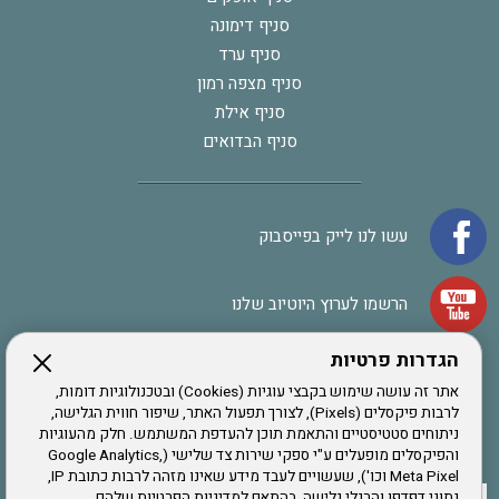
סניף דימונה
סניף ערד
סניף מצפה רמון
סניף אילת
סניף הבדואים
עשו לנו לייק בפייסבוק
הרשמו לערוץ היוטיוב שלנו
הגדרות פרטיות
הרשמה לחבר
אתר זה עושה שימוש בקבצי עוגיות (Cookies) ובטכנולוגיות דומות,
לרבות פיקסלים (Pixels), לצורך תפעול האתר, שיפור חווית הגלישה,
ניתוחים סטטיסטיים והתאמת תוכן להעדפת המשתמש. חלק מהעוגיות
אתר צה"ל
והפיקסלים מופעלים ע"י ספקי שירות צד שלישי (Google Analytics,
Meta Pixel וכו'), שעשויים לעבד מידע שאינו מזהה לרבות כתובת IP,
נתוני דפדפן והרגלי גלישה, בהתאם למדיניות הפרטיות שלהם.