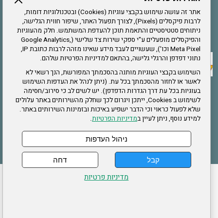
הרשמה לחבר
אתר זה עושה שימוש בקבצי עוגיות (Cookies) ובטכנולוגיות דומות,
לרבות פיקסלים (Pixels), לצורך תפעול האתר, שיפור חווית הגלישה,
ניתוחים סטטיסטיים והתאמת תוכן להעדפת המשתמש. חלק מהעוגיות
אתר צה"ל
והפיקסלים מופעלים ע"י ספקי שירות צד שלישי (Google Analytics,
Meta Pixel וכו'), שעשויים לעבד מידע שאינו מזהה לרבות כתובת IP,
נתוני דפדפן והרגלי גלישה, בהתאם למדיניות הפרטיות שלהם.
תקנון האתר
השימוש בקבצי העוגיות מותנה בהסכמתך המפורשת, הנך רשאי לא
לאשר או לחזור מהסכמתך בכל עת. (ניתן לנהל את העדפות השימוש
בעוגיות בכל עת דרך הגדרות הדפדפן). יש לשים לב כי סירוב/חסימה
לשימוש ב Cookies, ייתכן ויגרום לכך שחלק מהשירותים באתר עלולים
שירותים
שלא לפעול כראוי וכי הדבר ישפיע באיכות ובזמינות השירותים באתר.
למידע נוסף, ניתן לעיין ב
מדיניות הפרטיות
.
תעסוקה
בריאות
ניהול העדפות
קבל
דחה
ההזמנות שלי
הצהרת נגישות
לעדכון פרטים אישיים
עמוד הבית
מדיניות פרטיות
מפת אתר
מדיניות פרטיות
ארגון "צוות" מזכירות ארצית – ברוך הירש 14 בני ברק
דרונט