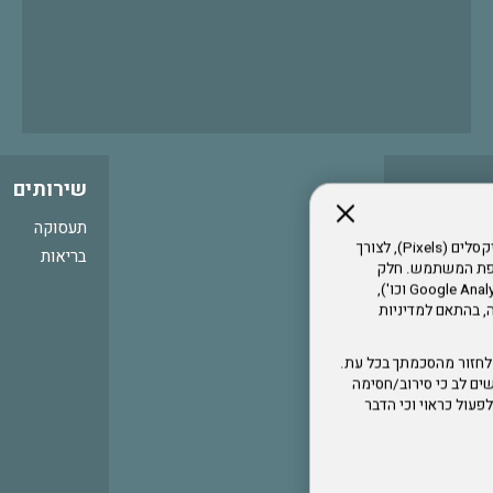
שירותים
תעסוקה
אתר זה עושה שימוש בקבצי עוגיות (Cookies) ובטכנולוגיות דומות, לרבות פיקסלים (Pixels), לצורך
בריאות
עדפת המשתמש. חלק
מהעוגיות והפיקסלים מופעלים ע"י ספקי שירות צד שלישי (Google Analytics, Meta Pixel וכו'),
י דפדפן והרגלי גלישה, בהתאם למדיניות
לחזור מהסכמתך בכל עת.
ים לב כי סירוב/חסימה
לא לפעול כראוי וכי הדבר