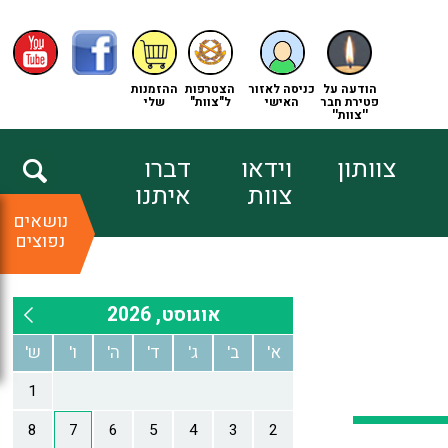
הודעה על
כניסה לאזור
הצטרפות
ההזמנות
פטירת חבר
האישי
ל"צוות"
שלי
''צוות''
צוותון
וידאו
דברו
צוות
איתנו
נושאים
נפוצים