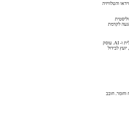
דאו והטלוויזיה
וליסטית
הגעה לקדמת
ית ו-
.AI
עוסק
יועץ לבידול
וחומר. חובב