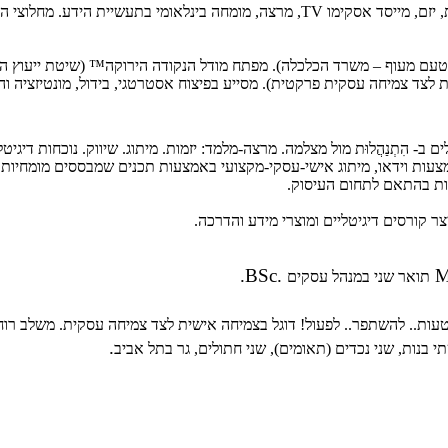
ורת, יזם, מייסד אסקימו
TV
, מרצה, מומחה בינלאומי בתעשיית הידע. מחלוצי הוי
ׇר מטעם מעוף – משרד הכלכלה). מפתח מודל הנקודה הירוקה™ (שיטת ייעוץ ה
צד צמיחה עסקית פרקטית). מסייע בפיצוח אסטרטגי, בידול, מונטיזציה ו
ב- הִתְנַהֲלוּת מול מצלמה. מרצה-מלמד: יזמות. מיתוג. שיווק. נוכחות דיגיטל
אמצעות וידאו, מיתוג אישי-עסקי-מקצועי באמצעות תכנים שמבססים מומחיות, 
ת בהתאם לתחום העיסוק
.
ר קורסים דיגיטליים ומוצרי מידע והדרכה
.
M
תואר שני במנהל עסקים
ות.. להשתפר.. לפעול! דוגל בצמיחה אישית לצד צמיחה עסקית. משלב רוח 
.
שתי בנות, שני נכדים (תאומים), שני חתולים, גר בתל אביב