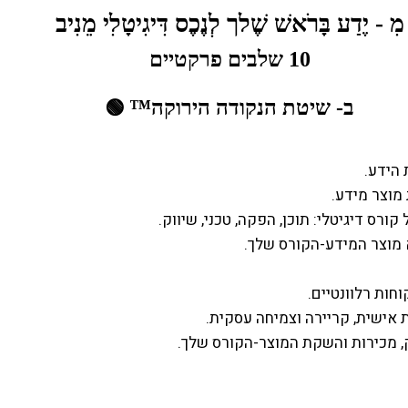
מִ - יֶדַע בָּרֹאשׁ שֶׁלך לְנֶכֶס דִּיגִיטָלִי מֵנִיב
10 שלבים פרקטיים
ב- שיטת הנקודה הירוקה™
🟢
הידע.
מוצר מידע.
ורס דיגיטלי: תוכן, הפקה, טכני, שיווק.
 מוצר המידע-הקורס שלך.
וחות רלוונטיים.
אישית, קריירה וצמיחה עסקית.
ק, מכירות והשקת המוצר-הקורס שלך.