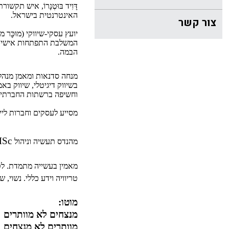
דָּוִיד בּוּטְנָרוֹ, איש תקש
האינטרנטית בישראל
.
צור קשר
יועץ עסקי-שיווקי (מוּכּ
המשלבת התפתחות אישית ל
הבמה
.
מנחה סדנאות ומאמן מנהלים 
בשיווק דיגיטלי, שיווק ב
וחשיפה ברשתות החברתיו
מסייע לעסקים וחברות לייצ
Sc.
BSc.
מהנדס תעשיה וניהול
מאמין בעשייה מתמדת. לטע
טריוויה וידע כללי. נשוי, 
מוטו
:
מנצחים לא מוותרים
מוותרים לא מנצחים