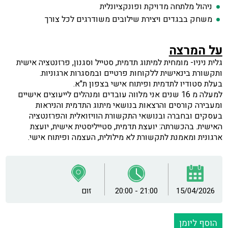
ניהול מלתחה מדויקת ופונקציונלית
משחק בבגדים ויצירת שילובים משודרגים לכל צורך
על המרצה
גלית ניניו- מומחית למיתוג תדמית, סטייל וסגנון, פרזנטציה אישית
ותקשורת בינאישית ללקוחות פרטיים ובמסגרות ארגוניות.
בעלת סטודיו לתדמית ופיתוח אישי בצפון ת"א.
למעלה מ 16 שנים אני מלווה עובדים ומנהלים לייעוצים אישיים
ומעבירה קורסים והרצאות בנושאי מיתוג התדמית והניראות
בעסקים ובחברה ובנושאי התקשורת הוויזואלית והפרזנטציה
האישית. בהכשרתה: יועצת תדמית, סטייליסטית אישית, יועצת
ארגונית ומאמנת לתקשורת לא מילולית, העצמה ופיתוח אישי.
15/04/2026
20:00 - 21:00
זום
הוסף ליומן