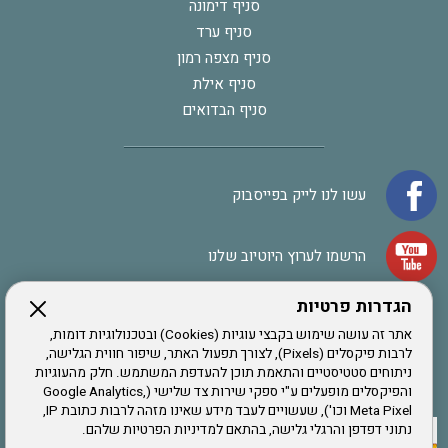
סניף דימונה
סניף ערד
סניף מצפה רמון
סניף אילת
סניף הבדואים
עשו לנו לייק בפייסבוק
הרשמו לערוץ היוטיוב שלנו
הגדרות פרטיות
הרשמה לחבר
אתר זה עושה שימוש בקבצי עוגיות (Cookies) ובטכנולוגיות דומות,
לרבות פיקסלים (Pixels), לצורך תפעול האתר, שיפור חווית הגלישה,
ניתוחים סטטיסטיים והתאמת תוכן להעדפת המשתמש. חלק מהעוגיות
אתר צה"ל
והפיקסלים מופעלים ע"י ספקי שירות צד שלישי (Google Analytics,
Meta Pixel וכו'), שעשויים לעבד מידע שאינו מזהה לרבות כתובת IP,
נתוני דפדפן והרגלי גלישה, בהתאם למדיניות הפרטיות שלהם.
תקנון האתר