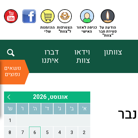
הודעה על
כניסה לאזור
הצטרפות
ההזמנות
פטירת חבר
האישי
ל"צוות"
שלי
''צוות''
צוותון
וידאו
דברו
צוות
איתנו
נושאים
נפוצים
נבר