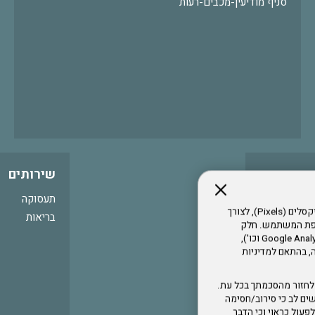
סניף מודיעין-מכבים-רעות
שירותים
תעסוקה
אתר זה עושה שימוש בקבצי עוגיות (Cookies) ובטכנולוגיות דומות, לרבות פיקסלים (Pixels), לצורך
בריאות
עדפת המשתמש. חלק
מהעוגיות והפיקסלים מופעלים ע"י ספקי שירות צד שלישי (Google Analytics, Meta Pixel וכו'),
י דפדפן והרגלי גלישה, בהתאם למדיניות
לחזור מהסכמתך בכל עת.
ים לב כי סירוב/חסימה
לא לפעול כראוי וכי הדבר