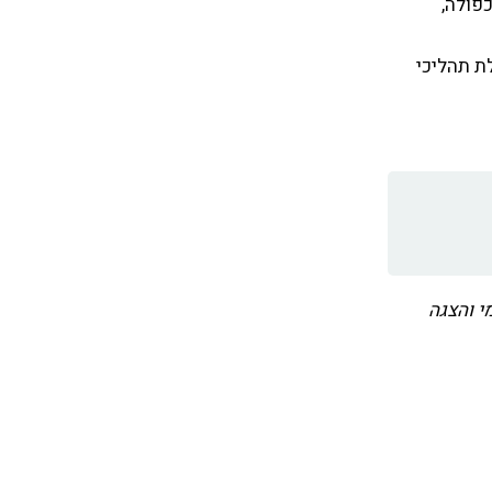
פולה,
ת תהליכי
י והצגה