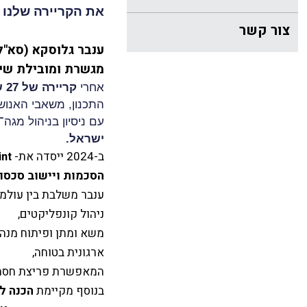
את הקריירה שלנו
צור קשר
ענבר גלוסקא (סא"ל 
מגשרת ומובילת שינ
אחרי
קריירה של 27 שנים בדרגת סא״ל בצה״ל
התכנון, משאבי האנוש 
עם ניסיון בניהול מגה־פ
ישראל.
ב-2024 ייסדה את-
int
הסכמות ויישוב סכסוכ
ענבר משלבת בין עולמו
ניהול קונפליקטים,
משא ומתן ופיתוח מנהיג
ארגונית בטוחה,
המאפשרת פריצת חסמים,
בנוסף מקיימת
הכנה ל