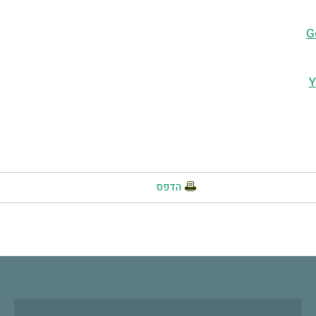
G
Y
הדפס