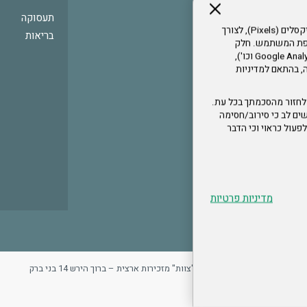
תעסוקה
אתר זה עושה שימוש בקבצי עוגיות (Cookies) ובטכנולוגיות דומות, לרבות פיקסלים (Pixels), לצורך
בריאות
עדפת המשתמש. חלק
מהעוגיות והפיקסלים מופעלים ע"י ספקי שירות צד שלישי (Google Analytics, Meta Pixel וכו'),
י דפדפן והרגלי גלישה, בהתאם למדיניות
לחזור מהסכמתך בכל עת.
ים לב כי סירוב/חסימה
לא לפעול כראוי וכי הדבר
מדיניות פרטיות
ר
מדיניות פרטיות
ארגון "צוות" מזכירות ארצית – ברוך הירש 14 בני ברק