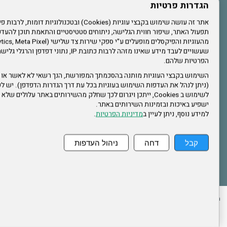
עשו לנו לייק בפייסבוק
הגדרות פרטיות
תפעול האתר, שיפור חווית הגלישה, ניתוחים סטטיסטיים והתאמת תוכן לה
הרשמו לערוץ היוטיוב שלנו
שעשויים לעבד מידע שאינו מזהה לרבות כתובת IP, נתונ
הפרטיות שלהם.
הרשמה לחבר
השימוש בקבצי העוגיות מותנה בהסכמתך המפורשת, הנך רשאי לא לאשר או 
(ניתן לנהל את העדפות השימוש בעוגיות בכל עת דרך הגדרות הדפדפן). יש לש
אתר צה"ל
לשימוש ב Cookies, ייתכן ויגרום לכך שחלק מהשירותים באתר עלולים ש
ישפיע באיכות ובזמינות השירותים באתר.
למידע נוסף, ניתן לעיין ב
מדיניות הפרטיות
.
תקנון האתר
קבל
דחה
ניהול העדפות
ההזמנות שלי
הצהרת נגישות
לעדכון פרטים אישיים
עמוד הבית
מפת את