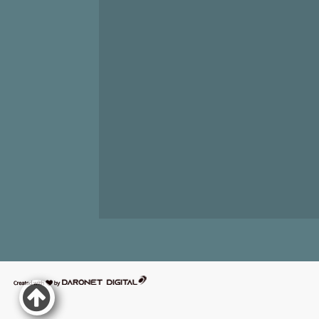
דרונט
דיגיטל
-