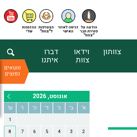
הודעה על
כניסה לאזור
הצטרפות
ההזמנות
פטירת חבר
האישי
ל"צוות"
שלי
''צוות''
צוותון
וידאו
דברו
צוות
איתנו
נושאים
נפוצים