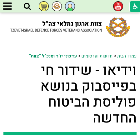
עמוד הבית
>
חדשות ופרסומים
>
עדכוני יו"ר ומנכ"ל "צוות"
וידיאו - שידור חי
בפייסבוק בנושא
פוליסת הביטוח
החדשה