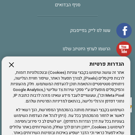
סניף הבדואים
עשו לנו לייק בפייסבוק
הרשמו לערוץ היוטיוב שלנו
הגדרות פרטיות
הרשמה לחבר
אתר זה עושה שימוש בקבצי עוגיות (Cookies) ובטכנולוגיות דומות,
לרבות פיקסלים (Pixels), לצורך תפעול האתר, שיפור חווית הגלישה,
ניתוחים סטטיסטיים והתאמת תוכן להעדפת המשתמש. חלק מהעוגיות
אתר צה"ל
והפיקסלים מופעלים ע"י ספקי שירות צד שלישי (Google Analytics,
Meta Pixel וכו'), שעשויים לעבד מידע שאינו מזהה לרבות כתובת IP,
נתוני דפדפן והרגלי גלישה, בהתאם למדיניות הפרטיות שלהם.
תקנון האתר
השימוש בקבצי העוגיות מותנה בהסכמתך המפורשת, הנך רשאי לא
לאשר או לחזור מהסכמתך בכל עת. (ניתן לנהל את העדפות השימוש
בעוגיות בכל עת דרך הגדרות הדפדפן). יש לשים לב כי סירוב/חסימה
לשימוש ב Cookies, ייתכן ויגרום לכך שחלק מהשירותים באתר עלולים
שירותים
שלא לפעול כראוי וכי הדבר ישפיע באיכות ובזמינות השירותים באתר.