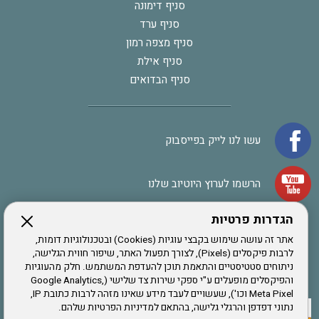
סניף דימונה
סניף ערד
סניף מצפה רמון
סניף אילת
סניף הבדואים
עשו לנו לייק בפייסבוק
הרשמו לערוץ היוטיוב שלנו
הגדרות פרטיות
הרשמה לחבר
אתר זה עושה שימוש בקבצי עוגיות (Cookies) ובטכנולוגיות דומות,
לרבות פיקסלים (Pixels), לצורך תפעול האתר, שיפור חווית הגלישה,
ניתוחים סטטיסטיים והתאמת תוכן להעדפת המשתמש. חלק מהעוגיות
אתר צה"ל
והפיקסלים מופעלים ע"י ספקי שירות צד שלישי (Google Analytics,
Meta Pixel וכו'), שעשויים לעבד מידע שאינו מזהה לרבות כתובת IP,
נתוני דפדפן והרגלי גלישה, בהתאם למדיניות הפרטיות שלהם.
תקנון האתר