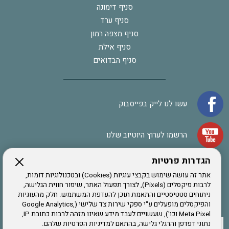
סניף דימונה
סניף ערד
סניף מצפה רמון
סניף אילת
סניף הבדואים
עשו לנו לייק בפייסבוק
הרשמו לערוץ היוטיוב שלנו
הגדרות פרטיות
הרשמה לחבר
אתר זה עושה שימוש בקבצי עוגיות (Cookies) ובטכנולוגיות דומות,
לרבות פיקסלים (Pixels), לצורך תפעול האתר, שיפור חווית הגלישה,
ניתוחים סטטיסטיים והתאמת תוכן להעדפת המשתמש. חלק מהעוגיות
אתר צה"ל
והפיקסלים מופעלים ע"י ספקי שירות צד שלישי (Google Analytics,
Meta Pixel וכו'), שעשויים לעבד מידע שאינו מזהה לרבות כתובת IP,
נתוני דפדפן והרגלי גלישה, בהתאם למדיניות הפרטיות שלהם.