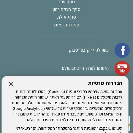
סניף ערד
סניף מצפה רמון
סניף אילת
סניף הבדואים
עשו לנו לייק בפייסבוק
הרשמו לערוץ היוטיוב שלנו
הגדרות פרטיות
הרשמה לחבר
אתר זה עושה שימוש בקבצי עוגיות (Cookies) ובטכנולוגיות דומות,
לרבות פיקסלים (Pixels), לצורך תפעול האתר, שיפור חווית הגלישה,
ניתוחים סטטיסטיים והתאמת תוכן להעדפת המשתמש. חלק מהעוגיות
אתר צה"ל
והפיקסלים מופעלים ע"י ספקי שירות צד שלישי (Google Analytics,
Meta Pixel וכו'), שעשויים לעבד מידע שאינו מזהה לרבות כתובת IP,
נתוני דפדפן והרגלי גלישה, בהתאם למדיניות הפרטיות שלהם.
תקנון האתר
השימוש בקבצי העוגיות מותנה בהסכמתך המפורשת, הנך רשאי לא