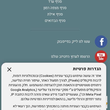
סניף ערד
סניף מצפה רמון
סניף אילת
סניף הבדואים
עשו לנו לייק בפייסבוק
הרשמו לערוץ היוטיוב שלנו
הגדרות פרטיות
הרשמה לחבר
אתר זה עושה שימוש בקבצי עוגיות (Cookies) ובטכנולוגיות דומות,
לרבות פיקסלים (Pixels), לצורך תפעול האתר, שיפור חווית הגלישה,
ניתוחים סטטיסטיים והתאמת תוכן להעדפת המשתמש. חלק מהעוגיות
אתר צה"ל
והפיקסלים מופעלים ע"י ספקי שירות צד שלישי (Google Analytics,
Meta Pixel וכו'), שעשויים לעבד מידע שאינו מזהה לרבות כתובת IP,
נתוני דפדפן והרגלי גלישה, בהתאם למדיניות הפרטיות שלהם.
תקנון האתר
השימוש בקבצי העוגיות מותנה בהסכמתך המפורשת, הנך רשאי לא