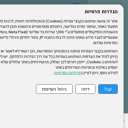
עשו לנו לייק בפייסבוק
הגדרות פרטיות
תפעול האתר, שיפור חווית הגלישה, ניתוחים סטטיסטיים והתאמת תוכן לה
הרשמו לערוץ היוטיוב שלנו
שעשויים לעבד מידע שאינו מזהה לרבות כתובת IP, נתונ
הפרטיות שלהם.
הרשמה לחבר
השימוש בקבצי העוגיות מותנה בהסכמתך המפורשת, הנך רשאי לא לאשר או 
(ניתן לנהל את העדפות השימוש בעוגיות בכל עת דרך הגדרות הדפדפן). יש לש
אתר צה"ל
לשימוש ב Cookies, ייתכן ויגרום לכך שחלק מהשירותים באתר עלולים ש
ישפיע באיכות ובזמינות השירותים באתר.
למידע נוסף, ניתן לעיין ב
מדיניות הפרטיות
.
תקנון האתר
קבל
דחה
ניהול העדפות
ההזמנות שלי
הצהרת נגישות
לעדכון פרטים אישיים
עמוד הבית
מפת את