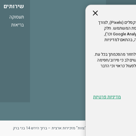
שירותים
תעסוקה
אתר זה עושה שימוש בקבצי עוגיות (Cookies) ובטכנולוגיות דומות, לרבות פיקסלים (Pixels), לצורך
בריאות
עדפת המשתמש. חלק
מהעוגיות והפיקסלים מופעלים ע"י ספקי שירות צד שלישי (Google Analytics, Meta Pixel וכו'),
י דפדפן והרגלי גלישה, בהתאם למדיניות
לחזור מהסכמתך בכל עת.
ים לב כי סירוב/חסימה
לא לפעול כראוי וכי הדבר
מדיניות פרטיות
ר
מדיניות פרטיות
ארגון "צוות" מזכירות ארצית – ברוך הירש 14 בני ברק