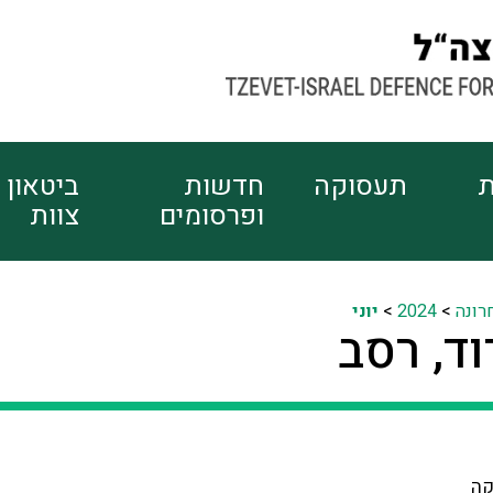
ת
תעסוקה
חדשות
ביטאון
ופרסומים
צוות
רונה
>
2024
>
יוני
ד, רסב
קה