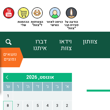
הודעה על
כניסה לאזור
הצטרפות
ההזמנות
פטירת חבר
האישי
ל"צוות"
שלי
''צוות''
צוותון
וידאו
דברו
צוות
איתנו
נושאים
נפוצים