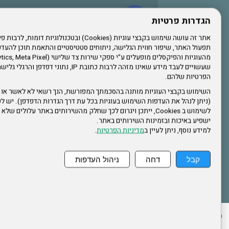
עשו לנו לייק בפייסבוק
הגדרות פרטיות
תפעול האתר, שיפור חווית הגלישה, ניתוחים סטטיסטיים והתאמת תוכן לה
הרשמו לערוץ היוטיוב שלנו
שעשויים לעבד מידע שאינו מזהה לרבות כתובת IP, נתונ
הפרטיות שלהם.
הרשמה לחבר
השימוש בקבצי העוגיות מותנה בהסכמתך המפורשת, הנך רשאי לא לאשר או 
(ניתן לנהל את העדפות השימוש בעוגיות בכל עת דרך הגדרות הדפדפן). יש לש
אתר צה"ל
לשימוש ב Cookies, ייתכן ויגרום לכך שחלק מהשירותים באתר עלולים ש
ישפיע באיכות ובזמינות השירותים באתר.
למידע נוסף, ניתן לעיין ב
מדיניות הפרטיות
.
תקנון האתר
קבל
דחה
ניהול העדפות
ההזמנות שלי
הצהרת נגישות
לעדכון פרטים אישיים
עמוד הבית
מפת את