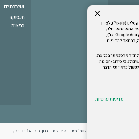
שירותים
תעסוקה
אתר זה עושה שימוש בקבצי עוגיות (Cookies) ובטכנולוגיות דומות, לרבות פיקסלים (Pixels), לצורך
בריאות
עדפת המשתמש. חלק
מהעוגיות והפיקסלים מופעלים ע"י ספקי שירות צד שלישי (Google Analytics, Meta Pixel וכו'),
י דפדפן והרגלי גלישה, בהתאם למדיניות
לחזור מהסכמתך בכל עת.
ים לב כי סירוב/חסימה
לא לפעול כראוי וכי הדבר
מדיניות פרטיות
ר
מדיניות פרטיות
ארגון "צוות" מזכירות ארצית – ברוך הירש 14 בני ברק