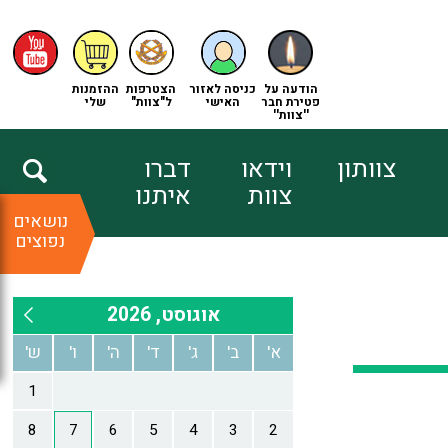
הודעה על
כניסה לאזור
הצטרפות
ההזמנות
פטירת חבר
האישי
ל"צוות"
שלי
''צוות''
צוותון
וידאו
דברו
צוות
איתנו
נושאים
נפוצים