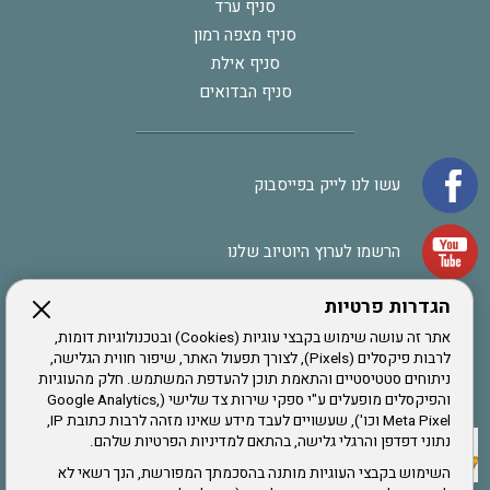
סניף ערד
סניף מצפה רמון
סניף אילת
סניף הבדואים
עשו לנו לייק בפייסבוק
הרשמו לערוץ היוטיוב שלנו
הגדרות פרטיות
הרשמה לחבר
אתר זה עושה שימוש בקבצי עוגיות (Cookies) ובטכנולוגיות דומות,
לרבות פיקסלים (Pixels), לצורך תפעול האתר, שיפור חווית הגלישה,
ניתוחים סטטיסטיים והתאמת תוכן להעדפת המשתמש. חלק מהעוגיות
אתר צה"ל
והפיקסלים מופעלים ע"י ספקי שירות צד שלישי (Google Analytics,
Meta Pixel וכו'), שעשויים לעבד מידע שאינו מזהה לרבות כתובת IP,
נתוני דפדפן והרגלי גלישה, בהתאם למדיניות הפרטיות שלהם.
תקנון האתר
השימוש בקבצי העוגיות מותנה בהסכמתך המפורשת, הנך רשאי לא