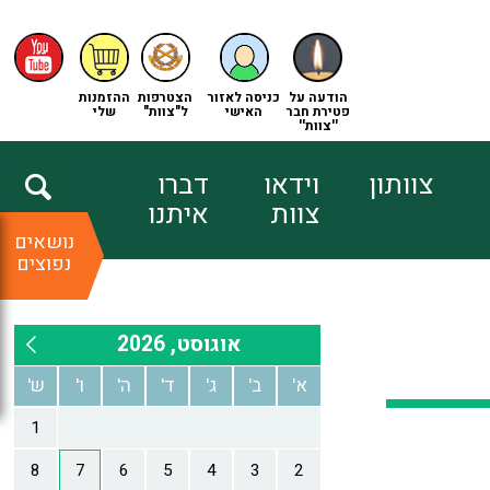
הודעה על
כניסה לאזור
הצטרפות
ההזמנות
פטירת חבר
האישי
ל"צוות"
שלי
''צוות''
צוותון
וידאו
דברו
צוות
איתנו
נושאים
נפוצים