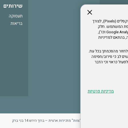
שירותים
תעסוקה
אתר זה עושה שימוש בקבצי עוגיות (Cookies) ובטכנולוגיות דומות, לרבות פיקסלים (Pixels), לצורך
בריאות
עדפת המשתמש. חלק
מהעוגיות והפיקסלים מופעלים ע"י ספקי שירות צד שלישי (Google Analytics, Meta Pixel וכו'),
י דפדפן והרגלי גלישה, בהתאם למדיניות
לחזור מהסכמתך בכל עת.
ים לב כי סירוב/חסימה
לא לפעול כראוי וכי הדבר
מדיניות פרטיות
ר
מדיניות פרטיות
ארגון "צוות" מזכירות ארצית – ברוך הירש 14 בני ברק