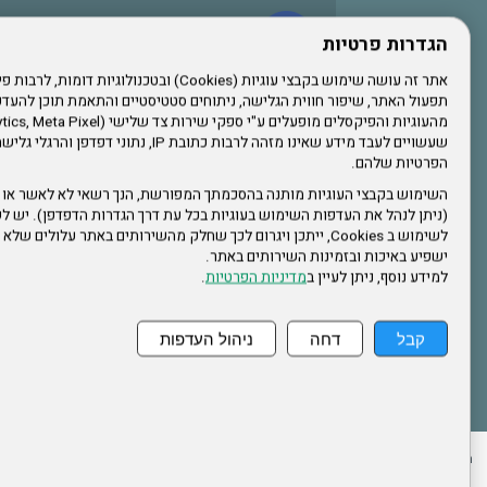
עשו לנו לייק בפייסבוק
הגדרות פרטיות
תפעול האתר, שיפור חווית הגלישה, ניתוחים סטטיסטיים והתאמת תוכן לה
הרשמו לערוץ היוטיוב שלנו
שעשויים לעבד מידע שאינו מזהה לרבות כתובת IP, נתונ
הפרטיות שלהם.
הרשמה לחבר
השימוש בקבצי העוגיות מותנה בהסכמתך המפורשת, הנך רשאי לא לאשר או 
(ניתן לנהל את העדפות השימוש בעוגיות בכל עת דרך הגדרות הדפדפן). יש לש
אתר צה"ל
לשימוש ב Cookies, ייתכן ויגרום לכך שחלק מהשירותים באתר עלולים ש
ישפיע באיכות ובזמינות השירותים באתר.
למידע נוסף, ניתן לעיין ב
מדיניות הפרטיות
.
תקנון האתר
קבל
דחה
ניהול העדפות
ההזמנות שלי
הצהרת נגישות
לעדכון פרטים אישיים
עמוד הבית
מפת את