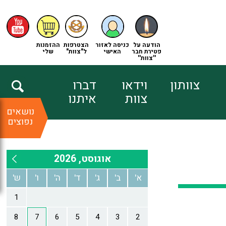
הודעה על
כניסה לאזור
הצטרפות
ההזמנות
פטירת חבר
האישי
ל"צוות"
שלי
''צוות''
צוותון
וידאו
דברו
צוות
איתנו
נושאים
נפוצים