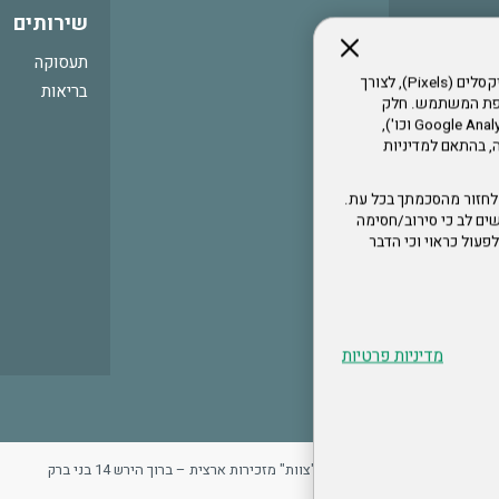
שירותים
תעסוקה
אתר זה עושה שימוש בקבצי עוגיות (Cookies) ובטכנולוגיות דומות, לרבות פיקסלים (Pixels), לצורך
בריאות
עדפת המשתמש. חלק
מהעוגיות והפיקסלים מופעלים ע"י ספקי שירות צד שלישי (Google Analytics, Meta Pixel וכו'),
י דפדפן והרגלי גלישה, בהתאם למדיניות
לחזור מהסכמתך בכל עת.
ים לב כי סירוב/חסימה
לא לפעול כראוי וכי הדבר
מדיניות פרטיות
ר
מדיניות פרטיות
ארגון "צוות" מזכירות ארצית – ברוך הירש 14 בני ברק