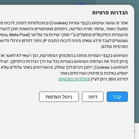
עשו לנו לייק בפייסבוק
הגדרות פרטיות
תפעול האתר, שיפור חווית הגלישה, ניתוחים סטטיסטיים והתאמת תוכן לה
הרשמו לערוץ היוטיוב שלנו
שעשויים לעבד מידע שאינו מזהה לרבות כתובת IP, נתונ
הפרטיות שלהם.
הרשמה לחבר
השימוש בקבצי העוגיות מותנה בהסכמתך המפורשת, הנך רשאי לא לאשר או 
(ניתן לנהל את העדפות השימוש בעוגיות בכל עת דרך הגדרות הדפדפן). יש לש
אתר צה"ל
לשימוש ב Cookies, ייתכן ויגרום לכך שחלק מהשירותים באתר עלולים ש
ישפיע באיכות ובזמינות השירותים באתר.
למידע נוסף, ניתן לעיין ב
מדיניות הפרטיות
.
תקנון האתר
קבל
דחה
ניהול העדפות
ההזמנות שלי
הצהרת נגישות
לעדכון פרטים אישיים
עמוד הבית
מפת את