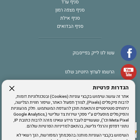
סניף ערד
סניף מצפה רמון
סניף אילת
סניף הבדואים
עשו לנו לייק בפייסבוק
הרשמו לערוץ היוטיוב שלנו
הגדרות פרטיות
הרשמה לחבר
אתר זה עושה שימוש בקבצי עוגיות (Cookies) ובטכנולוגיות דומות,
לרבות פיקסלים (Pixels), לצורך תפעול האתר, שיפור חווית הגלישה,
ניתוחים סטטיסטיים והתאמת תוכן להעדפת המשתמש. חלק מהעוגיות
אתר צה"ל
והפיקסלים מופעלים ע"י ספקי שירות צד שלישי (Google Analytics,
Meta Pixel וכו'), שעשויים לעבד מידע שאינו מזהה לרבות כתובת IP,
נתוני דפדפן והרגלי גלישה, בהתאם למדיניות הפרטיות שלהם.
תקנון האתר
השימוש בקבצי העוגיות מותנה בהסכמתך המפורשת, הנך רשאי לא