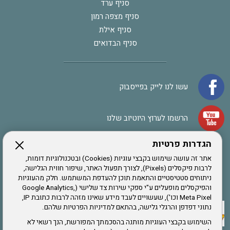
סניף ערד
סניף מצפה רמון
סניף אילת
סניף הבדואים
עשו לנו לייק בפייסבוק
הרשמו לערוץ היוטיוב שלנו
הגדרות פרטיות
הרשמה לחבר
אתר זה עושה שימוש בקבצי עוגיות (Cookies) ובטכנולוגיות דומות,
לרבות פיקסלים (Pixels), לצורך תפעול האתר, שיפור חווית הגלישה,
ניתוחים סטטיסטיים והתאמת תוכן להעדפת המשתמש. חלק מהעוגיות
אתר צה"ל
והפיקסלים מופעלים ע"י ספקי שירות צד שלישי (Google Analytics,
Meta Pixel וכו'), שעשויים לעבד מידע שאינו מזהה לרבות כתובת IP,
נתוני דפדפן והרגלי גלישה, בהתאם למדיניות הפרטיות שלהם.
תקנון האתר
השימוש בקבצי העוגיות מותנה בהסכמתך המפורשת, הנך רשאי לא