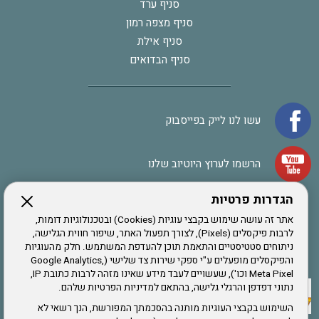
סניף ערד
סניף מצפה רמון
סניף אילת
סניף הבדואים
עשו לנו לייק בפייסבוק
הרשמו לערוץ היוטיוב שלנו
הגדרות פרטיות
הרשמה לחבר
אתר זה עושה שימוש בקבצי עוגיות (Cookies) ובטכנולוגיות דומות,
לרבות פיקסלים (Pixels), לצורך תפעול האתר, שיפור חווית הגלישה,
ניתוחים סטטיסטיים והתאמת תוכן להעדפת המשתמש. חלק מהעוגיות
אתר צה"ל
והפיקסלים מופעלים ע"י ספקי שירות צד שלישי (Google Analytics,
Meta Pixel וכו'), שעשויים לעבד מידע שאינו מזהה לרבות כתובת IP,
נתוני דפדפן והרגלי גלישה, בהתאם למדיניות הפרטיות שלהם.
תקנון האתר
השימוש בקבצי העוגיות מותנה בהסכמתך המפורשת, הנך רשאי לא