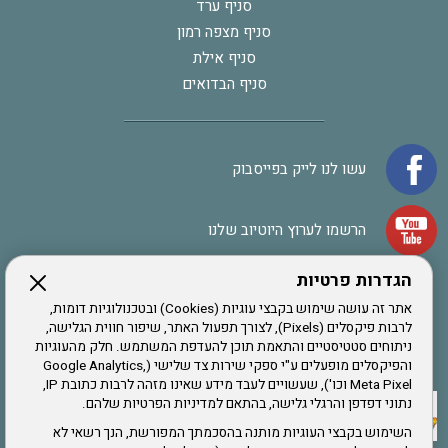
סניף ערד
סניף מצפה רמון
סניף אילת
סניף הבדואים
עשו לנו לייק בפייסבוק
הרשמו לערוץ היוטיוב שלנו
הגדרות פרטיות
הרשמה לחבר
אתר זה עושה שימוש בקבצי עוגיות (Cookies) ובטכנולוגיות דומות,
לרבות פיקסלים (Pixels), לצורך תפעול האתר, שיפור חווית הגלישה,
ניתוחים סטטיסטיים והתאמת תוכן להעדפת המשתמש. חלק מהעוגיות
אתר צה"ל
והפיקסלים מופעלים ע"י ספקי שירות צד שלישי (Google Analytics,
Meta Pixel וכו'), שעשויים לעבד מידע שאינו מזהה לרבות כתובת IP,
נתוני דפדפן והרגלי גלישה, בהתאם למדיניות הפרטיות שלהם.
תקנון האתר
השימוש בקבצי העוגיות מותנה בהסכמתך המפורשת, הנך רשאי לא