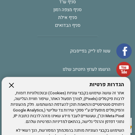
סניף ערד
סניף מצפה רמון
סניף אילת
סניף הבדואים
עשו לנו לייק בפייסבוק
הרשמו לערוץ היוטיוב שלנו
הגדרות פרטיות
הרשמה לחבר
אתר זה עושה שימוש בקבצי עוגיות (Cookies) ובטכנולוגיות דומות,
לרבות פיקסלים (Pixels), לצורך תפעול האתר, שיפור חווית הגלישה,
ניתוחים סטטיסטיים והתאמת תוכן להעדפת המשתמש. חלק מהעוגיות
אתר צה"ל
והפיקסלים מופעלים ע"י ספקי שירות צד שלישי (Google Analytics,
Meta Pixel וכו'), שעשויים לעבד מידע שאינו מזהה לרבות כתובת IP,
נתוני דפדפן והרגלי גלישה, בהתאם למדיניות הפרטיות שלהם.
תקנון האתר
השימוש בקבצי העוגיות מותנה בהסכמתך המפורשת, הנך רשאי לא