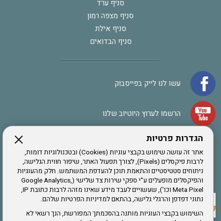
סניף ערד
סניף מצפה רמון
סניף אילת
סניף הבדואים
עשו לנו לייק בפייסבוק
הרשמו לערוץ היוטיוב שלנו
הגדרות פרטיות
הרשמה לחבר
אתר זה עושה שימוש בקבצי עוגיות (Cookies) ובטכנולוגיות דומות,
לרבות פיקסלים (Pixels), לצורך תפעול האתר, שיפור חווית הגלישה,
ניתוחים סטטיסטיים והתאמת תוכן להעדפת המשתמש. חלק מהעוגיות
אתר צה"ל
והפיקסלים מופעלים ע"י ספקי שירות צד שלישי (Google Analytics,
Meta Pixel וכו'), שעשויים לעבד מידע שאינו מזהה לרבות כתובת IP,
נתוני דפדפן והרגלי גלישה, בהתאם למדיניות הפרטיות שלהם.
תקנון האתר
השימוש בקבצי העוגיות מותנה בהסכמתך המפורשת, הנך רשאי לא