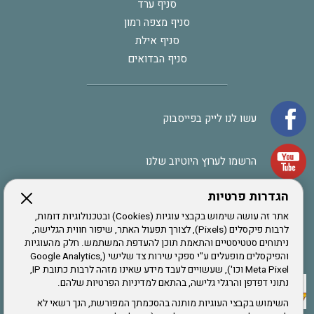
סניף ערד
סניף מצפה רמון
סניף אילת
סניף הבדואים
עשו לנו לייק בפייסבוק
הרשמו לערוץ היוטיוב שלנו
הגדרות פרטיות
הרשמה לחבר
אתר זה עושה שימוש בקבצי עוגיות (Cookies) ובטכנולוגיות דומות,
לרבות פיקסלים (Pixels), לצורך תפעול האתר, שיפור חווית הגלישה,
ניתוחים סטטיסטיים והתאמת תוכן להעדפת המשתמש. חלק מהעוגיות
אתר צה"ל
והפיקסלים מופעלים ע"י ספקי שירות צד שלישי (Google Analytics,
Meta Pixel וכו'), שעשויים לעבד מידע שאינו מזהה לרבות כתובת IP,
נתוני דפדפן והרגלי גלישה, בהתאם למדיניות הפרטיות שלהם.
תקנון האתר
השימוש בקבצי העוגיות מותנה בהסכמתך המפורשת, הנך רשאי לא