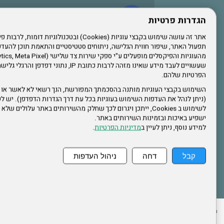
עשו לנו לייק בפייסבוק
הגדרות פרטיות
תפעול האתר, שיפור חווית הגלישה, ניתוחים סטטיסטיים והתאמת תוכן לה
הרשמו לערוץ היוטיוב שלנו
שעשויים לעבד מידע שאינו מזהה לרבות כתובת IP, נתונ
הפרטיות שלהם.
הרשמה לחבר
השימוש בקבצי העוגיות מותנה בהסכמתך המפורשת, הנך רשאי לא לאשר או 
(ניתן לנהל את העדפות השימוש בעוגיות בכל עת דרך הגדרות הדפדפן). יש לש
אתר צה"ל
לשימוש ב Cookies, ייתכן ויגרום לכך שחלק מהשירותים באתר עלולים ש
ישפיע באיכות ובזמינות השירותים באתר.
למידע נוסף, ניתן לעיין ב
מדיניות הפרטיות
.
תקנון האתר
קבל
דחה
ניהול העדפות
ההזמנות שלי
הצהרת נגישות
לעדכון פרטים אישיים
עמוד הבית
מפת את