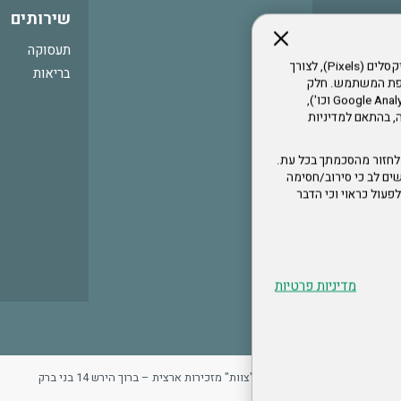
שירותים
תעסוקה
אתר זה עושה שימוש בקבצי עוגיות (Cookies) ובטכנולוגיות דומות, לרבות פיקסלים (Pixels), לצורך
בריאות
עדפת המשתמש. חלק
מהעוגיות והפיקסלים מופעלים ע"י ספקי שירות צד שלישי (Google Analytics, Meta Pixel וכו'),
י דפדפן והרגלי גלישה, בהתאם למדיניות
לחזור מהסכמתך בכל עת.
ים לב כי סירוב/חסימה
לא לפעול כראוי וכי הדבר
מדיניות פרטיות
ר
מדיניות פרטיות
ארגון "צוות" מזכירות ארצית – ברוך הירש 14 בני ברק