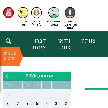
הודעה על
כניסה לאזור
הצטרפות
ההזמנות
פטירת חבר
האישי
ל"צוות"
שלי
''צוות''
צוותון
וידאו
דברו
צוות
איתנו
נושאים
נפוצים