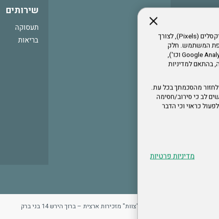
שירותים
תעסוקה
אתר זה עושה שימוש בקבצי עוגיות (Cookies) ובטכנולוגיות דומות, לרבות פיקסלים (Pixels), לצורך
בריאות
עדפת המשתמש. חלק
מהעוגיות והפיקסלים מופעלים ע"י ספקי שירות צד שלישי (Google Analytics, Meta Pixel וכו'),
י דפדפן והרגלי גלישה, בהתאם למדיניות
לחזור מהסכמתך בכל עת.
ים לב כי סירוב/חסימה
לא לפעול כראוי וכי הדבר
מדיניות פרטיות
ר
מדיניות פרטיות
ארגון "צוות" מזכירות ארצית – ברוך הירש 14 בני ברק