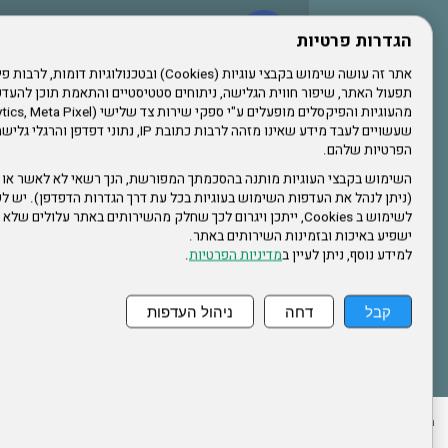
עשו לנו לייק בפייסבוק
הגדרות פרטיות
תפעול האתר, שיפור חווית הגלישה, ניתוחים סטטיסטיים והתאמת תוכן לה
הרשמו לערוץ היוטיוב שלנו
שעשויים לעבד מידע שאינו מזהה לרבות כתובת IP, נתונ
הפרטיות שלהם.
הרשמה לחבר
השימוש בקבצי העוגיות מותנה בהסכמתך המפורשת, הנך רשאי לא לאשר או 
(ניתן לנהל את העדפות השימוש בעוגיות בכל עת דרך הגדרות הדפדפן). יש לש
אתר צה"ל
לשימוש ב Cookies, ייתכן ויגרום לכך שחלק מהשירותים באתר עלולים ש
ישפיע באיכות ובזמינות השירותים באתר.
למידע נוסף, ניתן לעיין ב
מדיניות הפרטיות
.
תקנון האתר
קבל
דחה
ניהול העדפות
ההזמנות שלי
הצהרת נגישות
לעדכון פרטים אישיים
עמוד הבית
מפת את