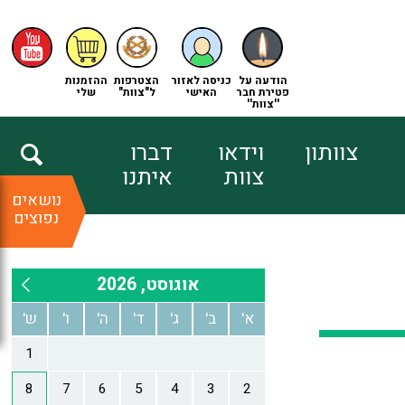
הודעה על
כניסה לאזור
הצטרפות
ההזמנות
פטירת חבר
האישי
ל"צוות"
שלי
''צוות''
צוותון
וידאו
דברו
צוות
איתנו
נושאים
נפוצים