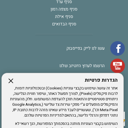
סניף ערד
סניף מצפה רמון
סניף אילת
סניף הבדואים
עשו לנו לייק בפייסבוק
הרשמו לערוץ היוטיוב שלנו
הגדרות פרטיות
הרשמה לחבר
אתר זה עושה שימוש בקבצי עוגיות (Cookies) ובטכנולוגיות דומות,
לרבות פיקסלים (Pixels), לצורך תפעול האתר, שיפור חווית הגלישה,
ניתוחים סטטיסטיים והתאמת תוכן להעדפת המשתמש. חלק מהעוגיות
אתר צה"ל
והפיקסלים מופעלים ע"י ספקי שירות צד שלישי (Google Analytics,
Meta Pixel וכו'), שעשויים לעבד מידע שאינו מזהה לרבות כתובת IP,
נתוני דפדפן והרגלי גלישה, בהתאם למדיניות הפרטיות שלהם.
תקנון האתר
השימוש בקבצי העוגיות מותנה בהסכמתך המפורשת, הנך רשאי לא