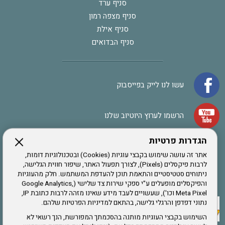
סניף ערד
סניף מצפה רמון
סניף אילת
סניף הבדואים
עשו לנו לייק בפייסבוק
הרשמו לערוץ היוטיוב שלנו
הגדרות פרטיות
הרשמה לחבר
אתר זה עושה שימוש בקבצי עוגיות (Cookies) ובטכנולוגיות דומות,
לרבות פיקסלים (Pixels), לצורך תפעול האתר, שיפור חווית הגלישה,
ניתוחים סטטיסטיים והתאמת תוכן להעדפת המשתמש. חלק מהעוגיות
אתר צה"ל
והפיקסלים מופעלים ע"י ספקי שירות צד שלישי (Google Analytics,
Meta Pixel וכו'), שעשויים לעבד מידע שאינו מזהה לרבות כתובת IP,
נתוני דפדפן והרגלי גלישה, בהתאם למדיניות הפרטיות שלהם.
תקנון האתר
השימוש בקבצי העוגיות מותנה בהסכמתך המפורשת, הנך רשאי לא