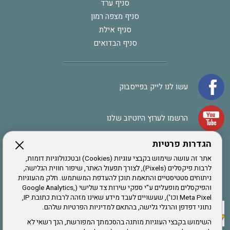
סניף ערד
סניף מצפה רמון
סניף אילת
סניף הבדואים
עשו לנו לייק בפייסבוק
הרשמו לערוץ היוטיוב שלנו
הגדרות פרטיות
הרשמה לחבר
אתר זה עושה שימוש בקבצי עוגיות (Cookies) ובטכנולוגיות דומות,
לרבות פיקסלים (Pixels), לצורך תפעול האתר, שיפור חווית הגלישה,
ניתוחים סטטיסטיים והתאמת תוכן להעדפת המשתמש. חלק מהעוגיות
אתר צה"ל
והפיקסלים מופעלים ע"י ספקי שירות צד שלישי (Google Analytics,
Meta Pixel וכו'), שעשויים לעבד מידע שאינו מזהה לרבות כתובת IP,
נתוני דפדפן והרגלי גלישה, בהתאם למדיניות הפרטיות שלהם.
תקנון האתר
השימוש בקבצי העוגיות מותנה בהסכמתך המפורשת, הנך רשאי לא