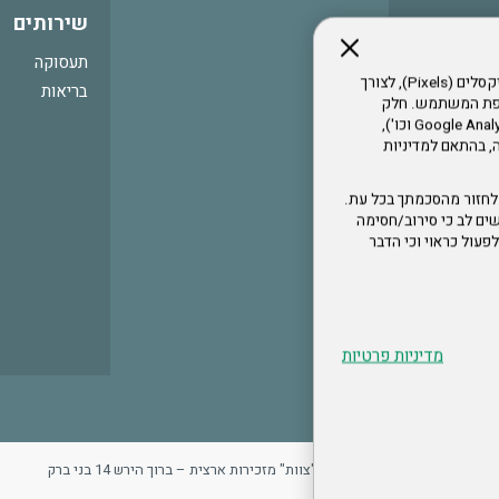
שירותים
תעסוקה
אתר זה עושה שימוש בקבצי עוגיות (Cookies) ובטכנולוגיות דומות, לרבות פיקסלים (Pixels), לצורך
בריאות
עדפת המשתמש. חלק
מהעוגיות והפיקסלים מופעלים ע"י ספקי שירות צד שלישי (Google Analytics, Meta Pixel וכו'),
י דפדפן והרגלי גלישה, בהתאם למדיניות
לחזור מהסכמתך בכל עת.
ים לב כי סירוב/חסימה
לא לפעול כראוי וכי הדבר
מדיניות פרטיות
ר
מדיניות פרטיות
ארגון "צוות" מזכירות ארצית – ברוך הירש 14 בני ברק