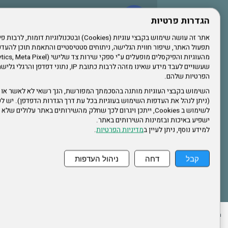
עשו לנו לייק בפייסבוק
הגדרות פרטיות
תפעול האתר, שיפור חווית הגלישה, ניתוחים סטטיסטיים והתאמת תוכן לה
הרשמו לערוץ היוטיוב שלנו
שעשויים לעבד מידע שאינו מזהה לרבות כתובת IP, נתונ
הפרטיות שלהם.
הרשמה לחבר
השימוש בקבצי העוגיות מותנה בהסכמתך המפורשת, הנך רשאי לא לאשר או 
(ניתן לנהל את העדפות השימוש בעוגיות בכל עת דרך הגדרות הדפדפן). יש לש
אתר צה"ל
לשימוש ב Cookies, ייתכן ויגרום לכך שחלק מהשירותים באתר עלולים ש
ישפיע באיכות ובזמינות השירותים באתר.
למידע נוסף, ניתן לעיין ב
מדיניות הפרטיות
.
תקנון האתר
קבל
דחה
ניהול העדפות
ההזמנות שלי
הצהרת נגישות
לעדכון פרטים אישיים
עמוד הבית
מפת את