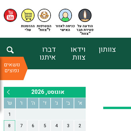
הודעה על
כניסה לאזור
הצטרפות
ההזמנות
פטירת חבר
האישי
ל"צוות"
שלי
''צוות''
צוותון
וידאו
דברו
צוות
איתנו
נושאים
נפוצים