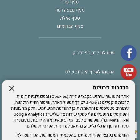
סניף ערד
סניף מצפה רמון
סניף אילת
סניף הבדואים
עשו לנו לייק בפייסבוק
הרשמו לערוץ היוטיוב שלנו
הגדרות פרטיות
הרשמה לחבר
אתר זה עושה שימוש בקבצי עוגיות (Cookies) ובטכנולוגיות דומות,
לרבות פיקסלים (Pixels), לצורך תפעול האתר, שיפור חווית הגלישה,
ניתוחים סטטיסטיים והתאמת תוכן להעדפת המשתמש. חלק מהעוגיות
אתר צה"ל
והפיקסלים מופעלים ע"י ספקי שירות צד שלישי (Google Analytics,
Meta Pixel וכו'), שעשויים לעבד מידע שאינו מזהה לרבות כתובת IP,
נתוני דפדפן והרגלי גלישה, בהתאם למדיניות הפרטיות שלהם.
תקנון האתר
השימוש בקבצי העוגיות מותנה בהסכמתך המפורשת, הנך רשאי לא