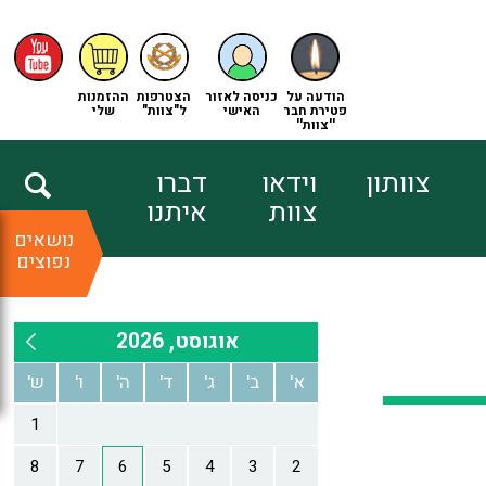
הודעה על
כניסה לאזור
הצטרפות
ההזמנות
פטירת חבר
האישי
ל"צוות"
שלי
''צוות''
צוותון
וידאו
דברו
צוות
איתנו
נושאים
נפוצים