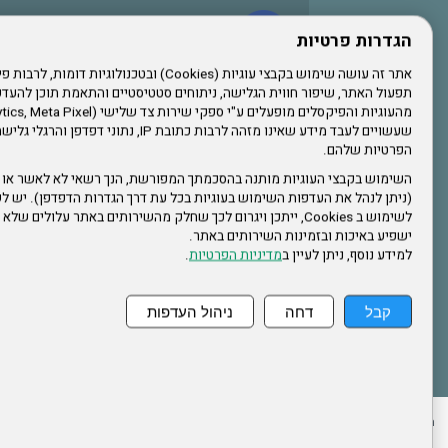
עשו לנו לייק בפייסבוק
הגדרות פרטיות
תפעול האתר, שיפור חווית הגלישה, ניתוחים סטטיסטיים והתאמת תוכן לה
הרשמו לערוץ היוטיוב שלנו
שעשויים לעבד מידע שאינו מזהה לרבות כתובת IP, נתונ
הפרטיות שלהם.
הרשמה לחבר
השימוש בקבצי העוגיות מותנה בהסכמתך המפורשת, הנך רשאי לא לאשר או 
(ניתן לנהל את העדפות השימוש בעוגיות בכל עת דרך הגדרות הדפדפן). יש לש
אתר צה"ל
לשימוש ב Cookies, ייתכן ויגרום לכך שחלק מהשירותים באתר עלולים ש
ישפיע באיכות ובזמינות השירותים באתר.
למידע נוסף, ניתן לעיין ב
מדיניות הפרטיות
.
תקנון האתר
קבל
דחה
ניהול העדפות
ההזמנות שלי
הצהרת נגישות
לעדכון פרטים אישיים
עמוד הבית
מפת את