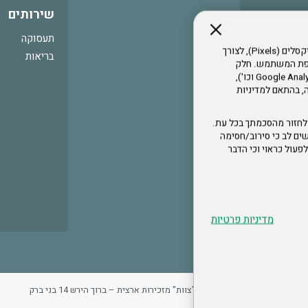
שירותים
תעסוקה
אתר זה עושה שימוש בקבצי עוגיות (Cookies) ובטכנולוגיות דומות, לרבות פיקסלים (Pixels), לצורך
בריאות
עדפת המשתמש. חלק
מהעוגיות והפיקסלים מופעלים ע"י ספקי שירות צד שלישי (Google Analytics, Meta Pixel וכו'),
י דפדפן והרגלי גלישה, בהתאם למדיניות
לחזור מהסכמתך בכל עת.
ים לב כי סירוב/חסימה
לא לפעול כראוי וכי הדבר
מדיניות פרטיות
ר
מדיניות פרטיות
ארגון "צוות" מזכירות ארצית – ברוך הירש 14 בני ברק